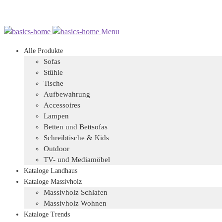
Zur
Zum
Menu
Navigation
Inhalt
Alle Produkte
springen
springen
Sofas
Stühle
Tische
Aufbewahrung
Accessoires
Lampen
Betten und Bettsofas
Schreibtische & Kids
Outdoor
TV- und Mediamöbel
Kataloge Landhaus
Kataloge Massivholz
Massivholz Schlafen
Massivholz Wohnen
Kataloge Trends