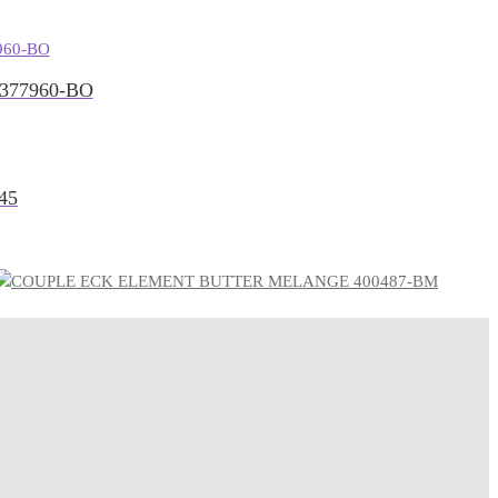
377960-BO
45