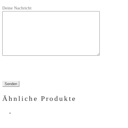
Bitte
leer.
Feld
Deine Nachricht
lasse
leer.
dieses
Feld
leer.
Ähnliche Produkte