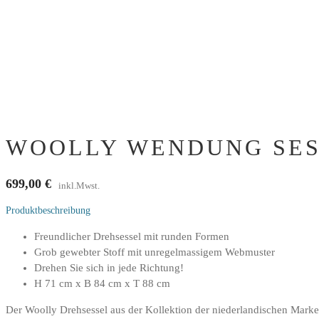
WOOLLY WENDUNG SESS
699,00
€
inkl.Mwst.
Produktbeschreibung
Freundlicher Drehsessel mit runden Formen
Grob gewebter Stoff mit unregelmassigem Webmuster
Drehen Sie sich in jede Richtung!
H 71 cm x B 84 cm x T 88 cm
Der Woolly Drehsessel aus der Kollektion der niederlandischen Mark