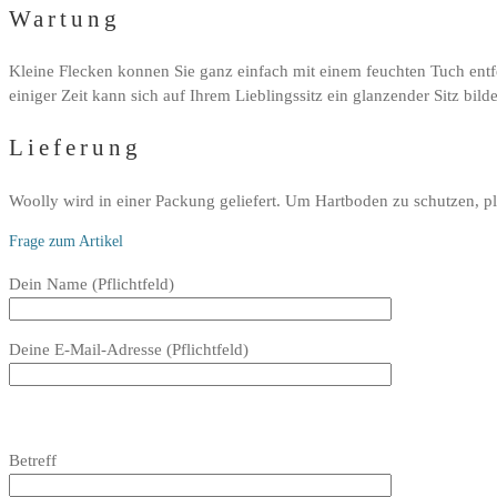
Wartung
Kleine Flecken konnen Sie ganz einfach mit einem feuchten Tuch ent
einiger Zeit kann sich auf Ihrem Lieblingssitz ein glanzender Sitz bild
Lieferung
Woolly wird in einer Packung geliefert. Um Hartboden zu schutzen, pl
Frage zum Artikel
Bitte
Dein Name (Pflichtfeld)
lasse
dieses
Deine E-Mail-Adresse (Pflichtfeld)
Feld
leer.
Bitte
lasse
Bitte
Betreff
dieses
lasse
Feld
dieses