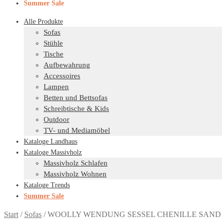
Summer Sale
Alle Produkte
Sofas
Stühle
Tische
Aufbewahrung
Accessoires
Lampen
Betten und Bettsofas
Schreibtische & Kids
Outdoor
TV- und Mediamöbel
Kataloge Landhaus
Kataloge Massivholz
Massivholz Schlafen
Massivholz Wohnen
Kataloge Trends
Summer Sale
Start
/
Sofas
/
WOOLLY WENDUNG SESSEL CHENILLE SAND 8