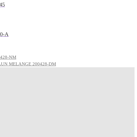
45
0-A
0428-NM
AUN MELANGE 200428-DM