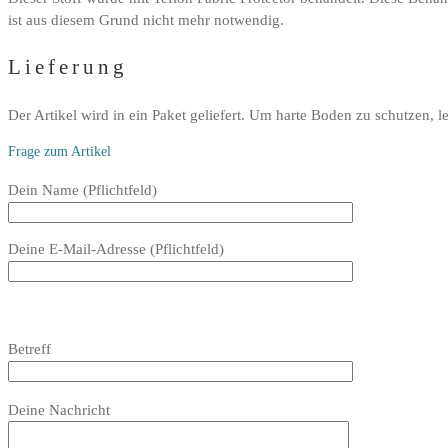
ist aus diesem Grund nicht mehr notwendig.
Lieferung
Der Artikel wird in ein Paket geliefert. Um harte Boden zu schutzen, 
Frage zum Artikel
Bitte
Dein Name (Pflichtfeld)
lasse
dieses
Deine E-Mail-Adresse (Pflichtfeld)
Feld
leer.
Bitte
lasse
Bitte
Betreff
dieses
lasse
Feld
dieses
Bitte
leer.
Feld
Deine Nachricht
lasse
leer.
dieses