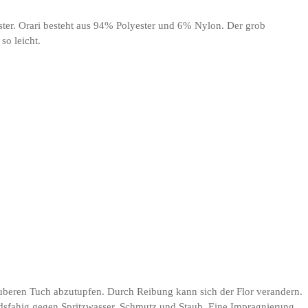
uster. Orari besteht aus 94% Polyester und 6% Nylon. Der grob
so leicht.
sauberen Tuch abzutupfen. Durch Reibung kann sich der Flor verandern.
andsfahig gegen Spritzwasser, Schmutz und Staub. Eine Impragnierung