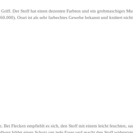
en Griff. Der Stoff hat einen dezenten Farbton und ein grobmaschiges M
60.000). Orari ist als sehr farbechtes Gewebe bekannt und knittert nicht 
e. Bei Flecken empfiehlt es sich, den Stoff mit einem leicht feuchten, 
andlung bildet einen Schutz um jede Faser und macht den Stoff widerst