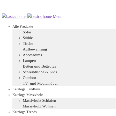
Zur
Zum
Menu
Navigation
Inhalt
Alle Produkte
springen
springen
Sofas
Stühle
Tische
Aufbewahrung
Accessoires
Lampen
Betten und Bettsofas
Schreibtische & Kids
Outdoor
TV- und Mediamöbel
Kataloge Landhaus
Kataloge Massivholz
Massivholz Schlafen
Massivholz Wohnen
Kataloge Trends