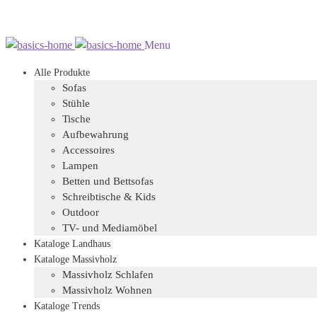
Zur
Zum
Menu
Navigation
Inhalt
Alle Produkte
springen
springen
Sofas
Stühle
Tische
Aufbewahrung
Accessoires
Lampen
Betten und Bettsofas
Schreibtische & Kids
Outdoor
TV- und Mediamöbel
Kataloge Landhaus
Kataloge Massivholz
Massivholz Schlafen
Massivholz Wohnen
Kataloge Trends