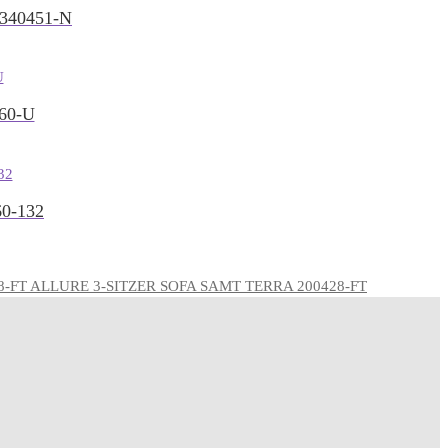
340451-N
60-U
0-132
ALLURE 3-SITZER SOFA SAMT TERRA 200428-FT