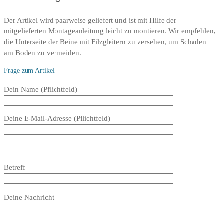
Der Artikel wird paarweise geliefert und ist mit Hilfe der
mitgelieferten Montageanleitung leicht zu montieren. Wir empfehlen,
die Unterseite der Beine mit Filzgleitern zu versehen, um Schaden
am Boden zu vermeiden.
Frage zum Artikel
Bitte
Dein Name (Pflichtfeld)
lasse
dieses
Deine E-Mail-Adresse (Pflichtfeld)
Feld
leer.
Bitte
lasse
Bitte
Betreff
dieses
lasse
Feld
dieses
Bitte
leer.
Feld
Deine Nachricht
lasse
leer.
dieses