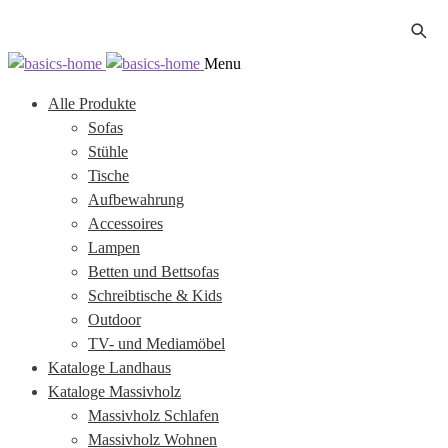
Zur
Zum
Menu
Navigation
Inhalt
Alle Produkte
springen
springen
Sofas
Stühle
Tische
Aufbewahrung
Accessoires
Lampen
Betten und Bettsofas
Schreibtische & Kids
Outdoor
TV- und Mediamöbel
Kataloge Landhaus
Kataloge Massivholz
Massivholz Schlafen
Massivholz Wohnen