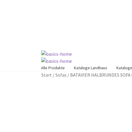
Zur
Zum
Navigation
Inhalt
springen
springen
Alle Produkte
Kataloge Landhaus
Kataloge
Start
/
Sofas
/
BATAVIER HALBRUNDES SOFA 