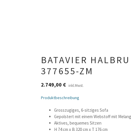
BATAVIER HALBRU
377655-ZM
2.749,00
€
inkl.Mwst.
Produktbeschreibung
Grosszugiges, 6-sitziges Sofa
Gepolstert mit einem Webstoff mit Melang
Aktives, bequemes Sitzen
H 74 cm x B 320 cm x T 176 cm