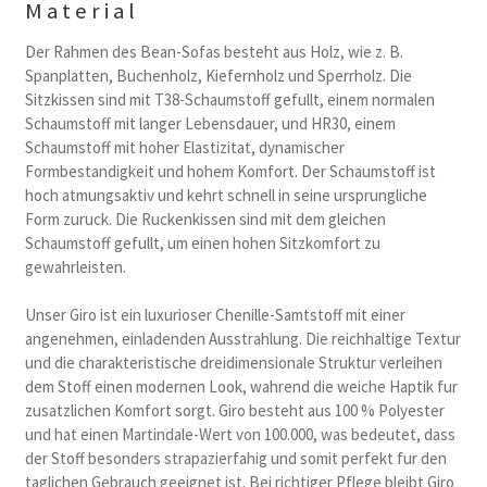
Material
Der Rahmen des Bean-Sofas besteht aus Holz, wie z. B.
Spanplatten, Buchenholz, Kiefernholz und Sperrholz. Die
Sitzkissen sind mit T38-Schaumstoff gefullt, einem normalen
Schaumstoff mit langer Lebensdauer, und HR30, einem
Schaumstoff mit hoher Elastizitat, dynamischer
Formbestandigkeit und hohem Komfort. Der Schaumstoff ist
hoch atmungsaktiv und kehrt schnell in seine ursprungliche
Form zuruck. Die Ruckenkissen sind mit dem gleichen
Schaumstoff gefullt, um einen hohen Sitzkomfort zu
gewahrleisten.
Unser Giro ist ein luxurioser Chenille-Samtstoff mit einer
angenehmen, einladenden Ausstrahlung. Die reichhaltige Textur
und die charakteristische dreidimensionale Struktur verleihen
dem Stoff einen modernen Look, wahrend die weiche Haptik fur
zusatzlichen Komfort sorgt. Giro besteht aus 100 % Polyester
und hat einen Martindale-Wert von 100.000, was bedeutet, dass
der Stoff besonders strapazierfahig und somit perfekt fur den
taglichen Gebrauch geeignet ist. Bei richtiger Pflege bleibt Giro