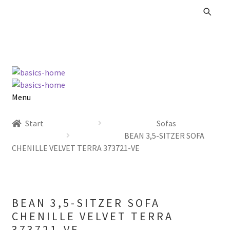
Zur
Zum
Navigation
Inhalt
springen
springen
Menu
Alle Produkte
Start
Sofas
BEAN 3,5-SITZER SOFA
Kataloge Landhaus
CHENILLE VELVET TERRA 373721-VE
Kataloge Massivholz
Kataloge Trends
BEAN 3,5-SITZER SOFA
CHENILLE VELVET TERRA
Summer Sale
373721-VE