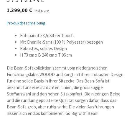
1.399,00
€
inkl.Mwst.
Produktbeschreibung
Entspannte 3,5-Sitzer-Couch
Mit Chenille-Samt (100 % Polyester) bezogen
Robustes, solides Design
H 73 cm x B 246 cm x T 96 cm
Die Bean-Sofakollektion stammt vom niederlandischen
Einrichtungslabel WOOOD und sorgt mit ihrem robusten Design
fur eine solide Basis in Ihrer Sitzecke. Das Bean-Sofa ist
bekannt fur seine schlichten Linien, die grosszugige
Stoffauswahl und den hohen Sitzkomfort. Die niedrigen Beine
und die rundum gepolsterte Qualitat sorgen dafur, dass das
Bean-Sofa grob, aber ruhig wirkt. Die vielen Ausfuhrungen
lassen sich endlos kombinieren. Go Big with Bean!