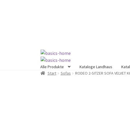
Zur
Zum
Navigation
Inhalt
springen
springen
Alle Produkte
Kataloge Landhaus
Kata
Start
Sofas
RODEO 2-SITZER SOFA VELVET KH