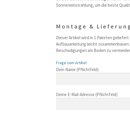
Sonneneinstrahlung, um die beste Qualita
Montage & Lieferun
Dieser Artikel wird in 1 Paketen geliefert
Aufbauanleitung leicht zusammenbauen. B
Beschadigungen am Boden zu vermeiden
Frage zum Artikel
B
Dein Name (Pflichtfeld)
i
t
t
Deine E-Mail-Adresse (Pflichtfeld)
e
l
a
s
B
s
i
B
e