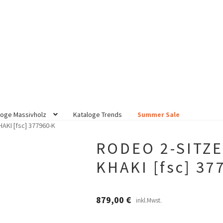
loge Massivholz
Kataloge Trends
Summer Sale
AKI [fsc] 377960-K
RODEO 2-SITZE
KHAKI [fsc] 37
879,00
€
inkl.Mwst.