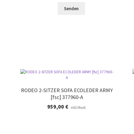
e
e
r
l
e
.
d
r
l
.
e
e
r
.
RODEO 2-SITZER SOFA ECOLEDER ARMY
[fsc] 377960-A
959,00
€
inkl.Mwst.