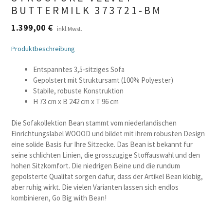
BUTTERMILK 373721-BM
1.399,00
€
inkl.Mwst.
Produktbeschreibung
Entspanntes 3,5-sitziges Sofa
Gepolstert mit Struktursamt (100% Polyester)
Stabile, robuste Konstruktion
H 73 cm x B 242 cm x T 96 cm
Die Sofakollektion Bean stammt vom niederlandischen
Einrichtungslabel WOOOD und bildet mit ihrem robusten Design
eine solide Basis fur Ihre Sitzecke. Das Bean ist bekannt fur
seine schlichten Linien, die grosszugige Stoffauswahl und den
hohen Sitzkomfort. Die niedrigen Beine und die rundum
gepolsterte Qualitat sorgen dafur, dass der Artikel Bean klobig,
aber ruhig wirkt. Die vielen Varianten lassen sich endlos
kombinieren, Go Big with Bean!