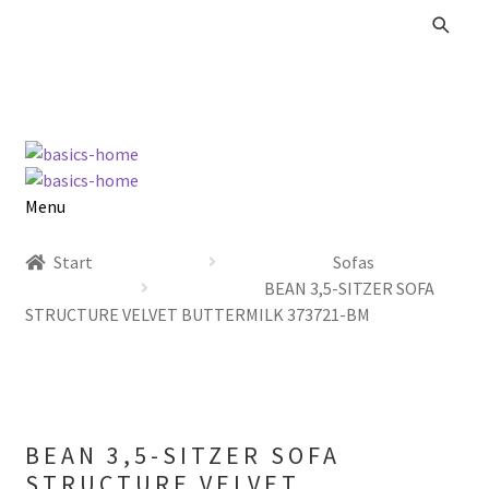
Zur
Zum
Navigation
Inhalt
springen
springen
Menu
Alle Produkte
Start
Sofas
BEAN 3,5-SITZER SOFA
Kataloge Landhaus
STRUCTURE VELVET BUTTERMILK 373721-BM
Kataloge Massivholz
Kataloge Trends
BEAN 3,5-SITZER SOFA
Summer Sale
STRUCTURE VELVET