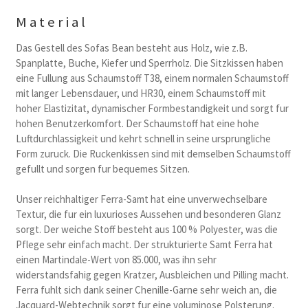
Material
Das Gestell des Sofas Bean besteht aus Holz, wie z.B.
Spanplatte, Buche, Kiefer und Sperrholz. Die Sitzkissen haben
eine Fullung aus Schaumstoff T38, einem normalen Schaumstoff
mit langer Lebensdauer, und HR30, einem Schaumstoff mit
hoher Elastizitat, dynamischer Formbestandigkeit und sorgt fur
hohen Benutzerkomfort. Der Schaumstoff hat eine hohe
Luftdurchlassigkeit und kehrt schnell in seine ursprungliche
Form zuruck. Die Ruckenkissen sind mit demselben Schaumstoff
gefullt und sorgen fur bequemes Sitzen.
Unser reichhaltiger Ferra-Samt hat eine unverwechselbare
Textur, die fur ein luxurioses Aussehen und besonderen Glanz
sorgt. Der weiche Stoff besteht aus 100 % Polyester, was die
Pflege sehr einfach macht. Der strukturierte Samt Ferra hat
einen Martindale-Wert von 85.000, was ihn sehr
widerstandsfahig gegen Kratzer, Ausbleichen und Pilling macht.
Ferra fuhlt sich dank seiner Chenille-Garne sehr weich an, die
Jacquard-Webtechnik sorgt fur eine voluminose Polsterung.