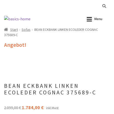
Zur
Zum
Menu
Navigation
Inhalt
Start
Sofas
BEAN ECKBANK LINKEN ECOLEDER COGNAC
springen
springen
Alle Produkte
Alle Produkte
375689-C
Angebot!
Kataloge Landhaus
Sofas
Kataloge Massivholz
Stühle
Kataloge Trends
Tische
BEAN ECKBANK LINKEN
Summer Sale
Aufbewahrung
ECOLEDER COGNAC 375689-C
Accessoires
Ursprünglicher
Aktueller
1.784,00
€
2.099,00
€
inkl.Mwst.
Lampen