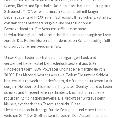
Kataloge Trends
Buche, Kiefer und Sperrholz. Das Sitzkissen hat eine Fullung aus
Schaumstoff T37, einem normalen Schaumstoff mit langer
Summer Sale
Lebensdauer und HR30, einem Schaumstoff mit hoher Elastizitat,
dynamischer Formbestandigkeit und sorgt fur hohen
Benutzerkomfort. Der Schaumstoff hat eine hohe
Luftdurchlassigkeit und kehrt schnell in seine ursprungliche Form
zuruck. Das Ruckenkissen ist mit demselben Schaumstoff gefullt
und sorgt fur einen bequemen Sitz.
Unser Copa-Lederlook hat einen einzigartigen Look und
verwendet Lederreste! Der Lederlook besteht aus 68%
Rindslederfasern, 30% Polyester und hat eine Martindale von
30.000. Das Material besteht aus zwei Teilen: Die untere Schicht
besteht aus recycelten Lederfasern, die fur den naturlichen Look
sorgen. Die obere Schicht ist ein Polyester-Overlay, das das Leder
schutzt und Unebenheiten verhindert. Das macht ihn zu einem
robusten Kombinationsgewebe. Die Mikrofaser wird aus sehr
kleinen, synthetischen Fasern gestrickt. Diese
Herstellungstechnik sorgt fur die Festigkeit und einen feinen,
weichen Griff. Der Stoff ist sehr farbecht. Das Aussehen und die