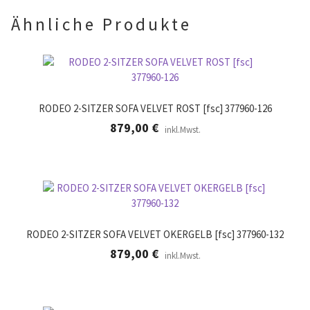
r
.
Ähnliche Produkte
RODEO 2-SITZER SOFA VELVET ROST [fsc] 377960-126
879,00
€
inkl.Mwst.
RODEO 2-SITZER SOFA VELVET OKERGELB [fsc] 377960-132
879,00
€
inkl.Mwst.