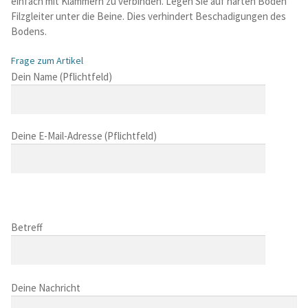
einfach mit Klammern zu verbinden. Legen Sie auf harten Boden
Filzgleiter unter die Beine. Dies verhindert Beschadigungen des
Bodens.
Frage zum Artikel
B
Dein Name (Pflichtfeld)
i
t
t
Deine E-Mail-Adresse (Pflichtfeld)
e
l
a
s
B
s
i
B
e
t
i
Betreff
d
t
t
i
e
t
e
l
B
e
s
a
i
Deine Nachricht
l
e
s
t
a
s