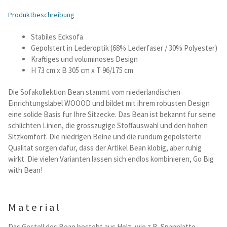
Preis
Preis
Produktbeschreibung
war:
ist:
Betten und Bettsofas
2.099,00 €
1.784,00 €.
Stabiles Ecksofa
Gepolstert in Lederoptik (68% Lederfaser / 30% Polyester)
Schreibtische & Kids
Kraftiges und voluminoses Design
H 73 cm x B 305 cm x T 96/175 cm
Outdoor
Die Sofakollektion Bean stammt vom niederlandischen
TV- und Mediamöbel
Einrichtungslabel WOOOD und bildet mit ihrem robusten Design
eine solide Basis fur Ihre Sitzecke. Das Bean ist bekannt fur seine
schlichten Linien, die grosszugige Stoffauswahl und den hohen
Kataloge Landhaus
Sitzkomfort. Die niedrigen Beine und die rundum gepolsterte
Qualitat sorgen dafur, dass der Artikel Bean klobig, aber ruhig
Kataloge Massivholz
wirkt. Die vielen Varianten lassen sich endlos kombinieren, Go Big
with Bean!
Massivholz Schlafen
Material
Massivholz Wohnen
Das Gestell des Bean besteht aus Holz, wie z.B. Spanplatte,