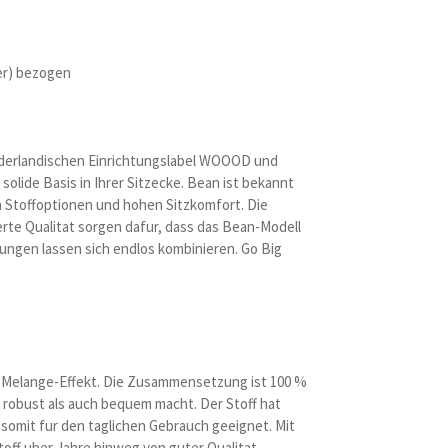
er) bezogen
ederlandischen Einrichtungslabel WOOOD und
solide Basis in Ihrer Sitzecke. Bean ist bekannt
n Stoffoptionen und hohen Sitzkomfort. Die
rte Qualitat sorgen dafur, dass das Bean-Modell
hrungen lassen sich endlos kombinieren. Go Big
t Melange-Effekt. Die Zusammensetzung ist 100 %
robust als auch bequem macht. Der Stoff hat
 somit fur den taglichen Gebrauch geeignet. Mit
toff uber Jahre hinweg von guter Qualitat.