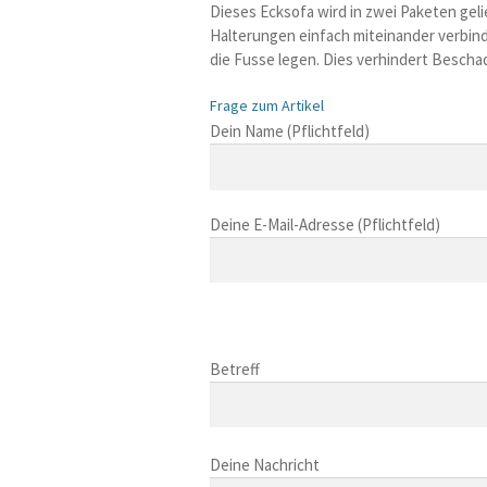
Dieses Ecksofa wird in zwei Paketen gelie
Halterungen einfach miteinander verbinde
die Fusse legen. Dies verhindert Besch
Frage zum Artikel
B
Dein Name (Pflichtfeld)
i
t
t
Deine E-Mail-Adresse (Pflichtfeld)
e
l
a
s
B
s
i
B
e
t
i
Betreff
d
t
t
i
e
t
e
l
B
e
s
a
i
Deine Nachricht
l
e
s