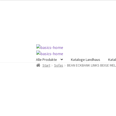
Zur
Zum
Navigation
Inhalt
springen
springen
Alle Produkte
Kataloge Landhaus
Kata
Start
Sofas
BEAN ECKBANK LINKS BEIGE ME