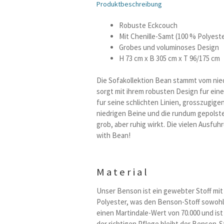
Produktbeschreibung
Robuste Eckcouch
Mit Chenille-Samt (100 % Polyest
Grobes und voluminoses Design
H 73 cm x B 305 cm x T 96/175 cm
Die Sofakollektion Bean stammt vom ni
sorgt mit ihrem robusten Design fur eine 
fur seine schlichten Linien, grosszugige
niedrigen Beine und die rundum gepolste
grob, aber ruhig wirkt. Die vielen Ausfu
with Bean!
Material
Unser Benson ist ein gewebter Stoff mi
Polyester, was den Benson-Stoff sowohl 
einen Martindale-Wert von 70.000 und ist
der richtigen Pflege bleibt der Benson-S