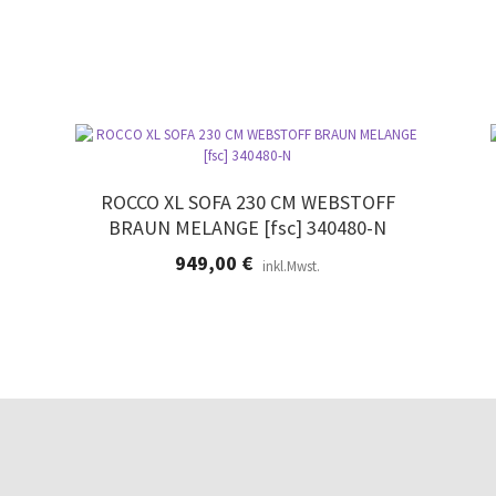
r
.
ROCCO XL SOFA 230 CM WEBSTOFF
BRAUN MELANGE [fsc] 340480-N
949,00
€
inkl.Mwst.