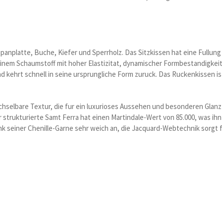
Spanplatte, Buche, Kiefer und Sperrholz. Das Sitzkissen hat eine Fullu
inem Schaumstoff mit hoher Elastizitat, dynamischer Formbestandigkei
d kehrt schnell in seine ursprungliche Form zuruck. Das Ruckenkissen i
chselbare Textur, die fur ein luxurioses Aussehen und besonderen Glanz
r strukturierte Samt Ferra hat einen Martindale-Wert von 85.000, was ih
dank seiner Chenille-Garne sehr weich an, die Jacquard-Webtechnik sorgt 