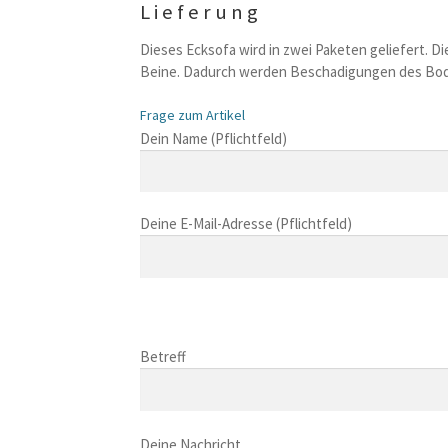
Lieferung
Dieses Ecksofa wird in zwei Paketen geliefert. Di
Beine. Dadurch werden Beschadigungen des Bo
Frage zum Artikel
B
Dein Name (Pflichtfeld)
i
t
t
Deine E-Mail-Adresse (Pflichtfeld)
e
l
a
s
B
s
i
B
e
t
i
Betreff
d
t
t
i
e
t
e
l
B
e
s
a
i
Deine Nachricht
l
e