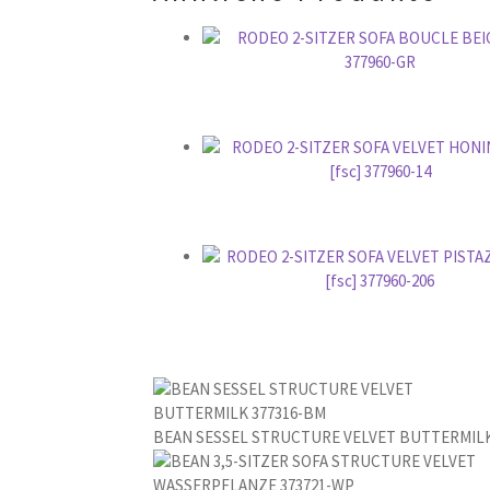
e
r
.
BEAN SESSEL STRUCTURE VELVET BUTTERMILK