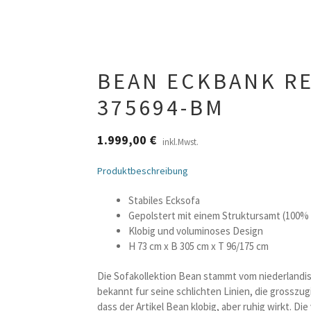
BEAN ECKBANK R
375694-BM
1.999,00
€
inkl.Mwst.
Produktbeschreibung
Stabiles Ecksofa
Gepolstert mit einem Struktursamt (100%
Klobig und voluminoses Design
H 73 cm x B 305 cm x T 96/175 cm
Die Sofakollektion Bean stammt vom niederlandis
bekannt fur seine schlichten Linien, die grosszu
dass der Artikel Bean klobig, aber ruhig wirkt. Di