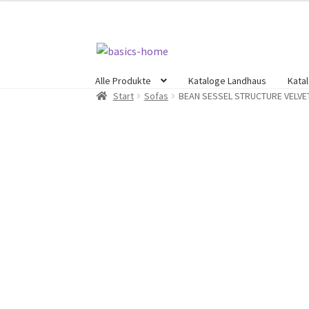
Zur
Zum
Navigation
Inhalt
Alle Produkte
Kataloge Landhaus
Kata
springen
springen
Start
Sofas
BEAN SESSEL STRUCTURE VELVE