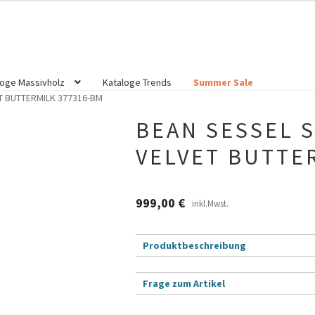
loge Massivholz
Kataloge Trends
Summer Sale
T BUTTERMILK 377316-BM
BEAN SESSEL 
VELVET BUTTE
999,00
€
inkl.Mwst.
Produktbeschreibung
Frage zum Artikel
B
Dein Name (Pflichtfeld)