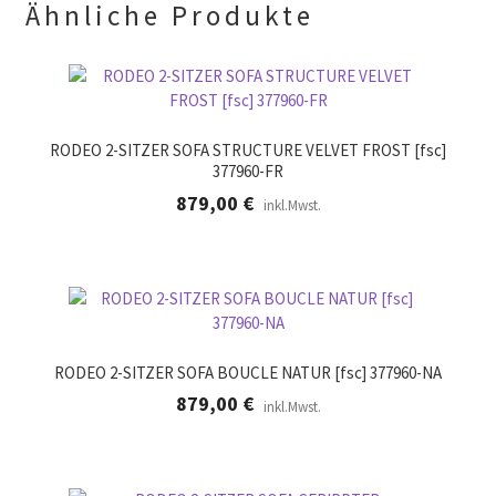
.
Ähnliche Produkte
RODEO 2-SITZER SOFA STRUCTURE VELVET FROST [fsc]
377960-FR
879,00
€
inkl.Mwst.
RODEO 2-SITZER SOFA BOUCLE NATUR [fsc] 377960-NA
879,00
€
inkl.Mwst.