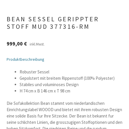
BEAN SESSEL GERIPPTER
STOFF MUD 377316-RM
999,00
€
inkl.Mwst.
Produktbeschreibung
Robuster Sessel
Gepolstert mit breitem Rippenstoff (100% Polyester)
Stabiles und voluminoses Design
H 74 cm x B 146 cm x T 98 cm
Die Sofakollektion Bean stammt vom niederlandischen
Einrichtungslabel WOOOD und bietet mit ihrem robusten Design
eine solide Basis fur Ihre Sitzecke. Der Bean ist bekannt fur
seine schlichten Linien, die grosszugigen Stoffoptionen und den
hohen Sitzkomfort. Die niedrigen Beine und die rundum