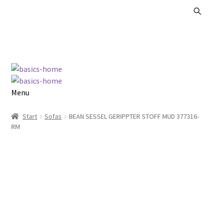
Zur
Zum
Navigation
Inhalt
springen
springen
Menu
Alle Produkte
Start
Sofas
BEAN SESSEL GERIPPTER STOFF MUD 377316-
RM
Kataloge Landhaus
Kataloge Massivholz
Kataloge Trends
Summer Sale