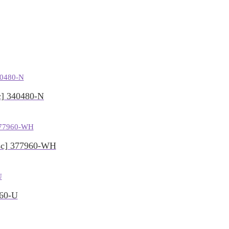
 340480-N
c] 377960-WH
60-U