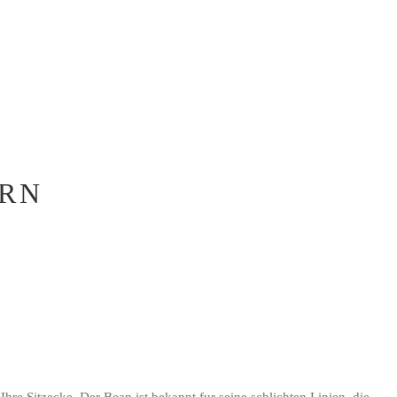
-RN
e Sitzecke. Der Bean ist bekannt fur seine schlichten Linien, die