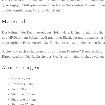
grosszugigen Stoffoptionen und den hohen Sitzkomfort. Die niedrigen B
endlos kombinieren, Go Big with Bean!
Material
Der Rahmen der Bean besteht aus Holz, wie z. B. Spanplatten, Buchen
und HR30, einem Schaumstoff mit hoher Elastizitat und dynamischer F
ursprungliche Form zuruck. Das Ruckenkissen ist mit demselben Schau
Suchen Sie nach sichtbarem und spurbarem Komfort? Dann ist dieser wu
Rippenstruktur. Die Ruckseite des Stoffes ist mit einer dicht gewebten 
Abmessungen
Hohe: 73 cm
Breite: 146 cm
Tiefe: 98 cm
Sitzhohe: 44 cm
Sitzbreite: 87 cm
Sitztiefe: 67 cm