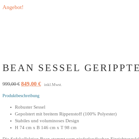
Angebot!
BEAN SESSEL GERIPPTE
849,00
€
Ursprünglicher
Aktueller
999,00
€
inkl.Mwst.
Preis
Preis
Produktbeschreibung
war:
ist:
999,00 €
849,00 €.
Robuster Sessel
Gepolstert mit breitem Rippenstoff (100% Polyester)
Stabiles und voluminoses Design
H 74 cm x B 146 cm x T 98 cm
Die Sofakollektion Bean stammt vom niederlandischen Einrichtungslabe