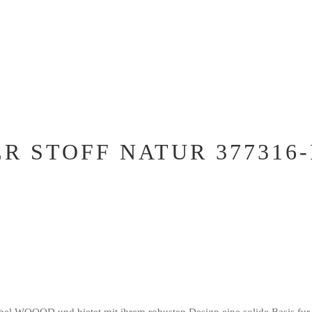
R STOFF NATUR 377316
l WOOOD und bietet mit ihrem robusten Design eine solide Basis fur Ihr