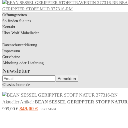
BEA
GERIPPTER STOFF MUD 377316-RM
Öffnungszeiten
So finden Sie uns
Kontakt
Über Wolf Möbelladen
Datenschutzerklärung
Impressum
Gutscheine
Abholung oder Lieferung
Newsletter
©basics-home.de
Aktueller Artikel:
BEAN SESSEL GERIPPTER STOFF NATUR 
849,00
€
Ursprünglicher
Aktueller
999,00
€
inkl.Mwst.
Preis
Preis
war:
ist: