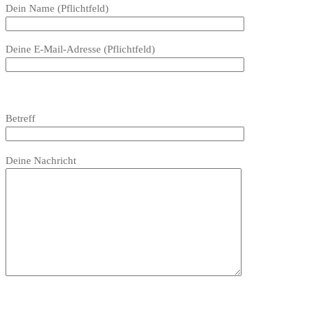
Bitte
Dein Name (Pflichtfeld)
lasse
dieses
Deine E-Mail-Adresse (Pflichtfeld)
Feld
leer.
Bitte
lasse
Bitte
Betreff
dieses
lasse
Feld
dieses
Bitte
leer.
Feld
Deine Nachricht
lasse
leer.
dieses
Feld
leer.