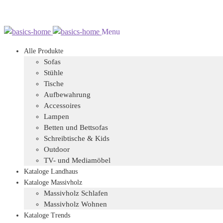
Zur
Zum
Menu
Navigation
Inhalt
Alle Produkte
springen
springen
Sofas
Stühle
Tische
Aufbewahrung
Accessoires
Lampen
Betten und Bettsofas
Schreibtische & Kids
Outdoor
TV- und Mediamöbel
Kataloge Landhaus
Kataloge Massivholz
Massivholz Schlafen
Massivholz Wohnen
Kataloge Trends