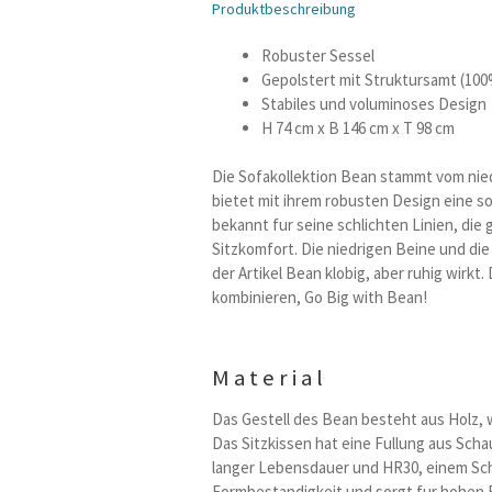
Produktbeschreibung
Robuster Sessel
Gepolstert mit Struktursamt (100
Stabiles und voluminoses Design
H 74 cm x B 146 cm x T 98 cm
Die Sofakollektion Bean stammt vom ni
bietet mit ihrem robusten Design eine sol
bekannt fur seine schlichten Linien, di
Sitzkomfort. Die niedrigen Beine und die
der Artikel Bean klobig, aber ruhig wirkt.
kombinieren, Go Big with Bean!
Material
Das Gestell des Bean besteht aus Holz, w
Das Sitzkissen hat eine Fullung aus Sch
langer Lebensdauer und HR30, einem Scha
Formbestandigkeit und sorgt fur hohen 