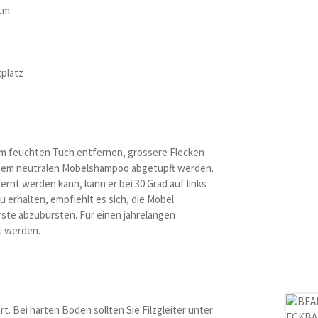
 cm
zplatz
inem feuchten Tuch entfernen, grossere Flecken
nem neutralen Mobelshampoo abgetupft werden.
rnt werden kann, kann er bei 30 Grad auf links
erhalten, empfiehlt es sich, die Mobel
rste abzubursten. Fur einen jahrelangen
t werden.
rt. Bei harten Boden sollten Sie Filzgleiter unter