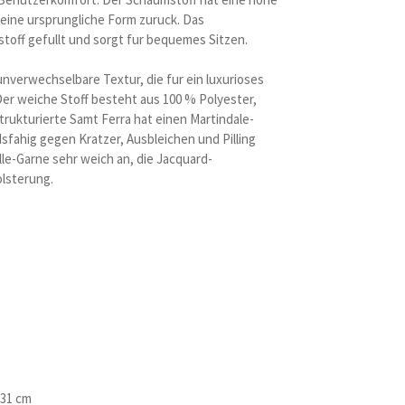
 seine ursprungliche Form zuruck. Das
off gefullt und sorgt fur bequemes Sitzen.
unverwechselbare Textur, die fur ein luxurioses
er weiche Stoff besteht aus 100 % Polyester,
trukturierte Samt Ferra hat einen Martindale-
sfahig gegen Kratzer, Ausbleichen und Pilling
lle-Garne sehr weich an, die Jacquard-
lsterung.
 31 cm