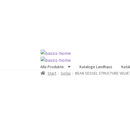
Zur
Zum
Navigation
Inhalt
springen
springen
Alle Produkte
Kataloge Landhaus
Kata
Start
Sofas
BEAN SESSEL STRUCTURE VELVE