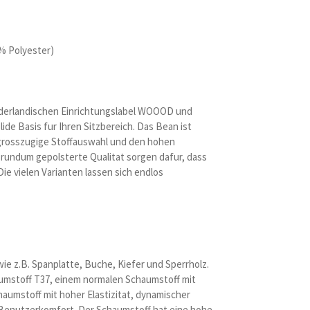
% Polyester)
ederlandischen Einrichtungslabel WOOOD und
ide Basis fur Ihren Sitzbereich. Das Bean ist
e grosszugige Stoffauswahl und den hohen
 rundum gepolsterte Qualitat sorgen dafur, dass
 Die vielen Varianten lassen sich endlos
ie z.B. Spanplatte, Buche, Kiefer und Sperrholz.
aumstoff T37, einem normalen Schaumstoff mit
umstoff mit hoher Elastizitat, dynamischer
Benutzerkomfort. Der Schaumstoff hat eine hohe