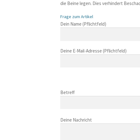
die Beine legen. Dies verhindert Besch
Frage zum Artikel
B
Dein Name (Pflichtfeld)
i
t
t
Deine E-Mail-Adresse (Pflichtfeld)
e
l
a
s
B
s
i
B
e
t
i
Betreff
d
t
t
i
e
t
e
l
B
e
s
a
i
Deine Nachricht
l
e
s
t
a
s
s
t
s
F
e