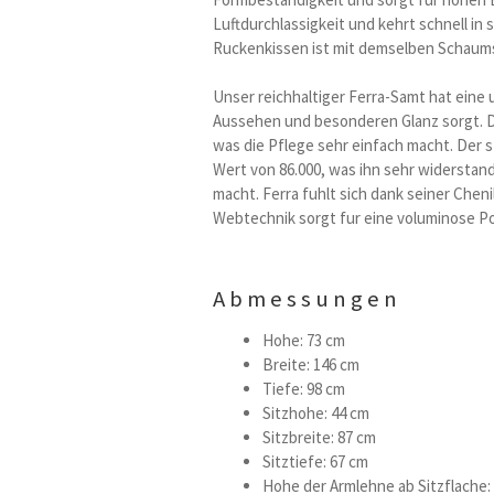
Luftdurchlassigkeit und kehrt schnell in
Ruckenkissen ist mit demselben Schaumst
Unser reichhaltiger Ferra-Samt hat eine 
Aussehen und besonderen Glanz sorgt. D
was die Pflege sehr einfach macht. Der s
Wert von 86.000, was ihn sehr widerstand
macht. Ferra fuhlt sich dank seiner Cheni
Webtechnik sorgt fur eine voluminose Po
Abmessungen
Hohe: 73 cm
Breite: 146 cm
Tiefe: 98 cm
Sitzhohe: 44 cm
Sitzbreite: 87 cm
Sitztiefe: 67 cm
Hohe der Armlehne ab Sitzflache: