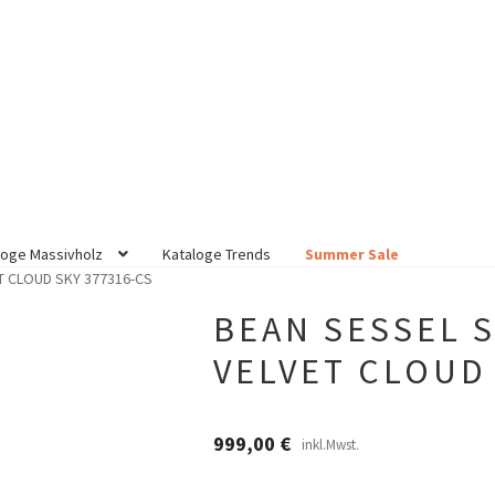
loge Massivholz
Kataloge Trends
Summer Sale
T CLOUD SKY 377316-CS
BEAN SESSEL 
VELVET CLOUD 
999,00
€
inkl.Mwst.