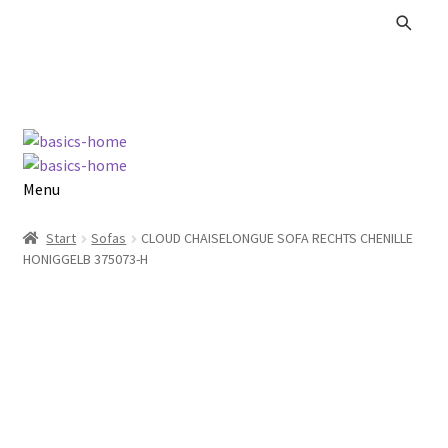
Zur
Zum
Navigation
Inhalt
springen
springen
Menu
Alle Produkte
Start
Sofas
CLOUD CHAISELONGUE SOFA RECHTS CHENILLE
HONIGGELB 375073-H
Kataloge Landhaus
Kataloge Massivholz
Kataloge Trends
Summer Sale