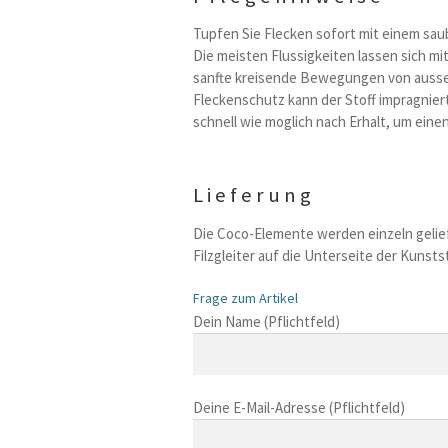
Tupfen Sie Flecken sofort mit einem sau
Die meisten Flussigkeiten lassen sich 
sanfte kreisende Bewegungen von aussen
Fleckenschutz kann der Stoff impragnier
schnell wie moglich nach Erhalt, um eine
Lieferung
Die Coco-Elemente werden einzeln gelie
Filzgleiter auf die Unterseite der Kunst
Frage zum Artikel
B
Dein Name (Pflichtfeld)
i
t
t
Deine E-Mail-Adresse (Pflichtfeld)
e
l