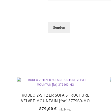
d
e
l
l
s
d
e
F
l
e
e
e
r
l
e
.
d
r
l
.
e
e
r
.
RODEO 2-SITZER SOFA STRUCTURE
VELVET MOUNTAIN [fsc] 377960-MO
879,00
€
inkl.Mwst.