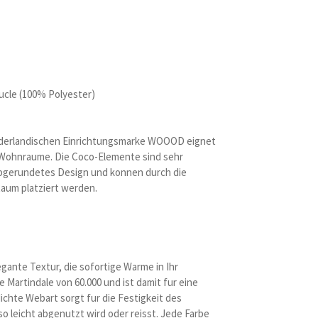
ucle (100% Polyester)
niederlandischen Einrichtungsmarke WOOOD eignet
e Wohnraume. Die Coco-Elemente sind sehr
 abgerundetes Design und konnen durch die
Raum platziert werden.
gante Textur, die sofortige Warme in Ihr
 Martindale von 60.000 und ist damit fur eine
dichte Webart sorgt fur die Festigkeit des
so leicht abgenutzt wird oder reisst. Jede Farbe