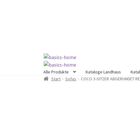
Zur
Zum
Navigation
Inhalt
springen
springen
Alle Produkte
Kataloge Landhaus
Kata
Start
Sofas
COCO 3-SITZER ABGERUNDET R