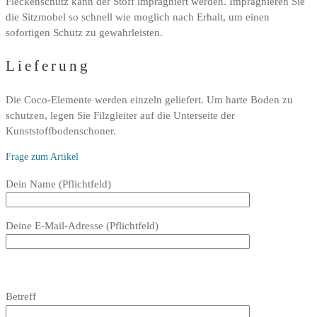
Fleckenschutz kann der Stoff impragniert werden. Impragnieren Sie
die Sitzmobel so schnell wie moglich nach Erhalt, um einen
sofortigen Schutz zu gewahrleisten.
Lieferung
Die Coco-Elemente werden einzeln geliefert. Um harte Boden zu
schutzen, legen Sie Filzgleiter auf die Unterseite der
Kunststoffbodenschoner.
Frage zum Artikel
Bitte
Dein Name (Pflichtfeld)
lasse
dieses
Deine E-Mail-Adresse (Pflichtfeld)
Feld
leer.
Bitte
lasse
Bitte
Betreff
dieses
lasse
Feld
dieses