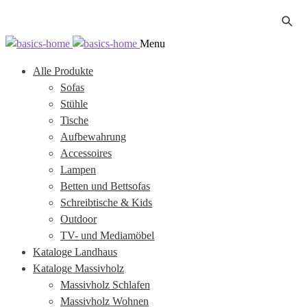
Zur
Zum
Menu
Navigation
Inhalt
Alle Produkte
springen
springen
Sofas
Stühle
Tische
Aufbewahrung
Accessoires
Lampen
Betten und Bettsofas
Schreibtische & Kids
Outdoor
TV- und Mediamöbel
Kataloge Landhaus
Kataloge Massivholz
Massivholz Schlafen
Massivholz Wohnen