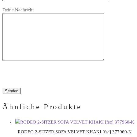
Bitte
leer.
Feld
Deine Nachricht
lasse
leer.
dieses
Feld
leer.
Ähnliche Produkte
RODEO 2-SITZER SOFA VELVET KHAKI [fsc] 377960-K