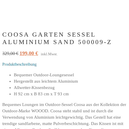
COOSA GARTEN SESSEL
ALUMINIUM SAND 500009-Z
199,00
€
Ursprünglicher
Aktueller
329,00
€
inkl.Mwst.
Preis
Preis
Produktbeschreibung
war:
ist:
329,00 €
199,00 €.
Bequemer Outdoor-Loungesessel
Hergestellt aus leichtem Aluminium
Allwetter-Kissenbezug
H 92 cm x B 83 cm x T 93 cm
Bequemes Loungen im Outdoor-Sessel Coosa aus der Kollektion der
Outdoor-Marke WOOOD. Coosa steht stabil und ist durch die
Verwendung von Aluminium leichtgewichtig. Das Gestell hat eine
trendige sandfarbene, matte Pulverbeschichtung. Das Kissen ist mit