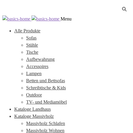
Zur
Zum
Menu
Navigation
Inhalt
Alle Produkte
springen
springen
Sofas
Stühle
Tische
Aufbewahrung
Accessoires
Lampen
Betten und Bettsofas
Schreibtische & Kids
Outdoor
TV- und Mediamöbel
Kataloge Landhaus
Kataloge Massivholz
Massivholz Schlafen
Massivholz Wohnen