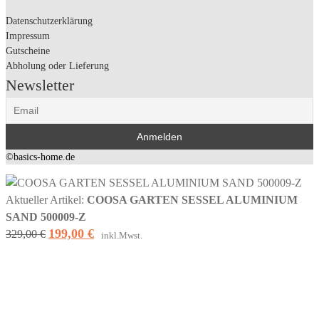
Datenschutzerklärung
Impressum
Gutscheine
Abholung oder Lieferung
Newsletter
©basics-home.de
Aktueller Artikel:
COOSA GARTEN SESSEL ALUMINIUM
SAND 500009-Z
199,00
€
Ursprünglicher
Aktueller
329,00
€
inkl.Mwst.
Preis
Preis
war:
ist:
329,00 €
199,00 €.