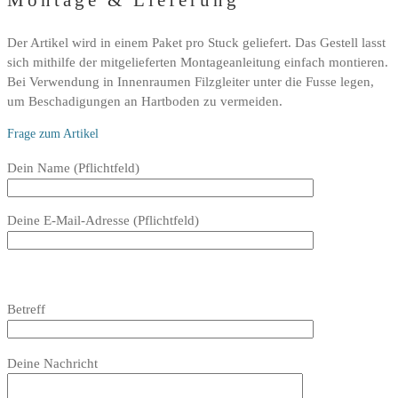
Montage & Lieferung
Der Artikel wird in einem Paket pro Stuck geliefert. Das Gestell lasst
sich mithilfe der mitgelieferten Montageanleitung einfach montieren.
Bei Verwendung in Innenraumen Filzgleiter unter die Fusse legen,
um Beschadigungen an Hartboden zu vermeiden.
Frage zum Artikel
Bitte
Dein Name (Pflichtfeld)
lasse
dieses
Deine E-Mail-Adresse (Pflichtfeld)
Feld
leer.
Bitte
lasse
Bitte
Betreff
dieses
lasse
Feld
dieses
Bitte
leer.
Feld
Deine Nachricht
lasse
leer.
dieses