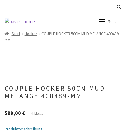
Zur
Zum
Menu
Navigation
Inhalt
Start
Hocker
COUPLE HOCKER 50CM MUD MELANGE 400489-
springen
springen
Alle Produkte
Alle Produkte
MM
Kataloge Landhaus
Sofas
Kataloge Massivholz
Stühle
Kataloge Trends
Tische
COUPLE HOCKER 50CM MUD
MELANGE 400489-MM
Summer Sale
Aufbewahrung
Accessoires
599,00
€
inkl.Mwst.
Lampen
Produktbeschreibung