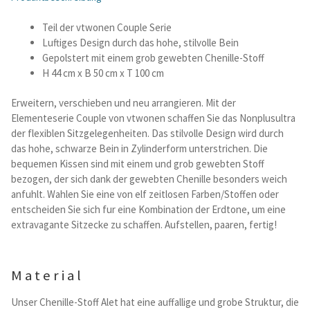
Teil der vtwonen Couple Serie
Betten und Bettsofas
Luftiges Design durch das hohe, stilvolle Bein
Gepolstert mit einem grob gewebten Chenille-Stoff
Schreibtische & Kids
H 44 cm x B 50 cm x T 100 cm
Outdoor
Erweitern, verschieben und neu arrangieren. Mit der
Elementeserie Couple von vtwonen schaffen Sie das Nonplusultra
der flexiblen Sitzgelegenheiten. Das stilvolle Design wird durch
TV- und Mediamöbel
das hohe, schwarze Bein in Zylinderform unterstrichen. Die
bequemen Kissen sind mit einem und grob gewebten Stoff
Kataloge Landhaus
bezogen, der sich dank der gewebten Chenille besonders weich
anfuhlt. Wahlen Sie eine von elf zeitlosen Farben/Stoffen oder
entscheiden Sie sich fur eine Kombination der Erdtone, um eine
Kataloge Massivholz
extravagante Sitzecke zu schaffen. Aufstellen, paaren, fertig!
Massivholz Schlafen
Material
Massivholz Wohnen
Unser Chenille-Stoff Alet hat eine auffallige und grobe Struktur, die