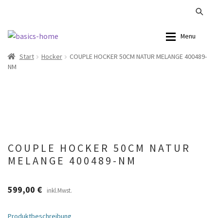
Zur
Zum
Menu
Navigation
Inhalt
Start
Hocker
COUPLE HOCKER 50CM NATUR MELANGE 400489-
springen
springen
Alle Produkte
Alle Produkte
NM
Kataloge Landhaus
Sofas
Kataloge Massivholz
Stühle
Kataloge Trends
Tische
COUPLE HOCKER 50CM NATUR
MELANGE 400489-NM
Summer Sale
Aufbewahrung
Accessoires
599,00
€
inkl.Mwst.
Lampen
Produktbeschreibung