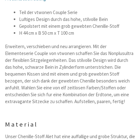
Teil der vtwonen Couple Serie
Betten und Bettsofas
Luftiges Design durch das hohe, stilvolle Bein
Gepolstert mit einem grob gewebten Chenille-Stoff
Schreibtische & Kids
H 44 cm x B 50 cm x T 100 cm
Outdoor
Erweitern, verschieben und neu arrangieren. Mit der
Elementeserie Couple von vtwonen schaffen Sie das Nonplusultra
der flexiblen Sitzgelegenheiten. Das stilvolle Design wird durch
TV- und Mediamöbel
das hohe, schwarze Bein in Zylinderform unterstrichen. Die
bequemen Kissen sind mit einem und grob gewebten Stoff
Kataloge Landhaus
bezogen, der sich dank der gewebten Chenille besonders weich
anfuhlt. Wahlen Sie eine von elf zeitlosen Farben/Stoffen oder
entscheiden Sie sich fur eine Kombination der Erdtone, um eine
Kataloge Massivholz
extravagante Sitzecke zu schaffen. Aufstellen, paaren, fertig!
Massivholz Schlafen
Material
Massivholz Wohnen
Unser Chenille-Stoff Alet hat eine auffallige und grobe Struktur, die