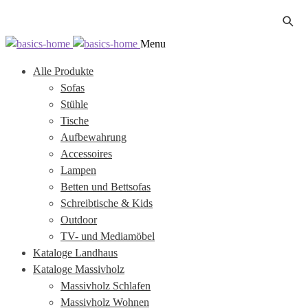
Zur
Zum
Menu
Navigation
Inhalt
Alle Produkte
springen
springen
Sofas
Stühle
Tische
Aufbewahrung
Accessoires
Lampen
Betten und Bettsofas
Schreibtische & Kids
Outdoor
TV- und Mediamöbel
Kataloge Landhaus
Kataloge Massivholz
Massivholz Schlafen
Massivholz Wohnen