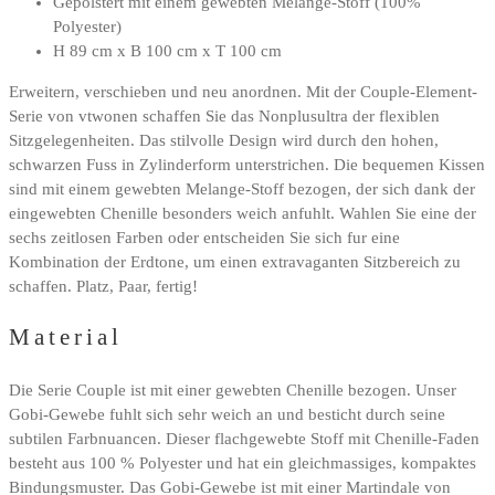
Gepolstert mit einem gewebten Melange-Stoff (100%
Polyester)
H 89 cm x B 100 cm x T 100 cm
Erweitern, verschieben und neu anordnen. Mit der Couple-Element-
Serie von vtwonen schaffen Sie das Nonplusultra der flexiblen
Sitzgelegenheiten. Das stilvolle Design wird durch den hohen,
schwarzen Fuss in Zylinderform unterstrichen. Die bequemen Kissen
sind mit einem gewebten Melange-Stoff bezogen, der sich dank der
eingewebten Chenille besonders weich anfuhlt. Wahlen Sie eine der
sechs zeitlosen Farben oder entscheiden Sie sich fur eine
Kombination der Erdtone, um einen extravaganten Sitzbereich zu
schaffen. Platz, Paar, fertig!
Material
Die Serie Couple ist mit einer gewebten Chenille bezogen. Unser
Gobi-Gewebe fuhlt sich sehr weich an und besticht durch seine
subtilen Farbnuancen. Dieser flachgewebte Stoff mit Chenille-Faden
besteht aus 100 % Polyester und hat ein gleichmassiges, kompaktes
Bindungsmuster. Das Gobi-Gewebe ist mit einer Martindale von