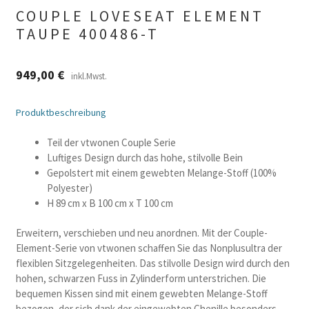
COUPLE LOVESEAT ELEMENT
TAUPE 400486-T
949,00
€
inkl.Mwst.
Produktbeschreibung
Teil der vtwonen Couple Serie
Luftiges Design durch das hohe, stilvolle Bein
Gepolstert mit einem gewebten Melange-Stoff (100%
Polyester)
H 89 cm x B 100 cm x T 100 cm
Erweitern, verschieben und neu anordnen. Mit der Couple-
Element-Serie von vtwonen schaffen Sie das Nonplusultra der
flexiblen Sitzgelegenheiten. Das stilvolle Design wird durch den
hohen, schwarzen Fuss in Zylinderform unterstrichen. Die
bequemen Kissen sind mit einem gewebten Melange-Stoff
bezogen, der sich dank der eingewebten Chenille besonders