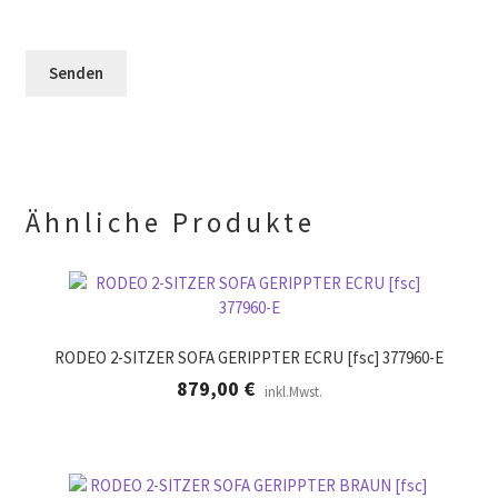
e
F
l
e
e
e
r
l
e
.
d
r
l
.
e
e
r
.
Ähnliche Produkte
RODEO 2-SITZER SOFA GERIPPTER ECRU [fsc] 377960-E
879,00
€
inkl.Mwst.