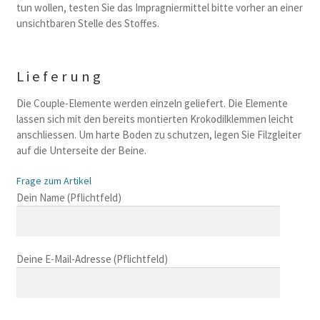
tun wollen, testen Sie das Impragniermittel bitte vorher an einer
unsichtbaren Stelle des Stoffes.
Lieferung
Die Couple-Elemente werden einzeln geliefert. Die Elemente
lassen sich mit den bereits montierten Krokodilklemmen leicht
anschliessen. Um harte Boden zu schutzen, legen Sie Filzgleiter
auf die Unterseite der Beine.
Frage zum Artikel
B
Dein Name (Pflichtfeld)
i
t
t
Deine E-Mail-Adresse (Pflichtfeld)
e
l
a
s