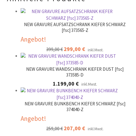
e
r
.
NEW GRAVURE AUFSATZSCHRANK KIEFER SCHWARZ
[fsc] 373565-Z
Angebot!
Ursprünglicher
299,00
€
Aktueller
399,00
€
inkl.Mwst.
Preis
Preis
war:
ist:
399,00 €
299,00 €.
NEW GRAVURE WANDSCHRANK KIEFER DUST [fsc]
373585-D
1.199,00
€
inkl.Mwst.
NEW GRAVURE BUNKBENCH KIEFER SCHWARZ [fsc]
374040-Z
Angebot!
Ursprünglicher
207,00
€
Aktueller
259,00
€
inkl.Mwst.
Preis
Preis