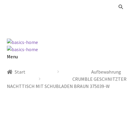
Zur
Zum
Navigation
Inhalt
springen
springen
Menu
Alle Produkte
Start
Aufbewahrung
CRUMBLE GESCHNITZTER
Kataloge Landhaus
NACHTTISCH MIT SCHUBLADEN BRAUN 375039-W
Kataloge Massivholz
Kataloge Trends
Summer Sale