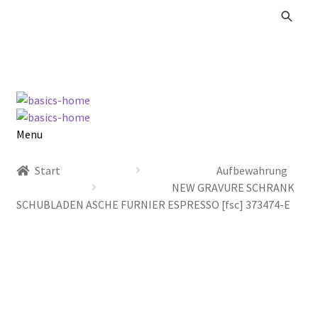
Zur
Zum
Navigation
Inhalt
springen
springen
Menu
Alle Produkte
Start
Aufbewahrung
NEW GRAVURE SCHRANK
Kataloge Landhaus
SCHUBLADEN ASCHE FURNIER ESPRESSO [fsc] 373474-E
Kataloge Massivholz
Kataloge Trends
Summer Sale