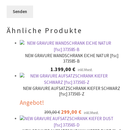
e
e
e
r
l
e
.
d
r
l
.
Ähnliche Produkte
e
e
r
.
NEW GRAVURE WANDSCHRANK EICHE NATUR [fsc]
373585-B
1.399,00
€
inkl.Mwst.
NEW GRAVURE AUFSATZSCHRANK KIEFER SCHWARZ
[fsc] 373565-Z
Angebot!
Ursprünglicher
299,00
€
Aktueller
399,00
€
inkl.Mwst.
Preis
Preis
war:
ist: