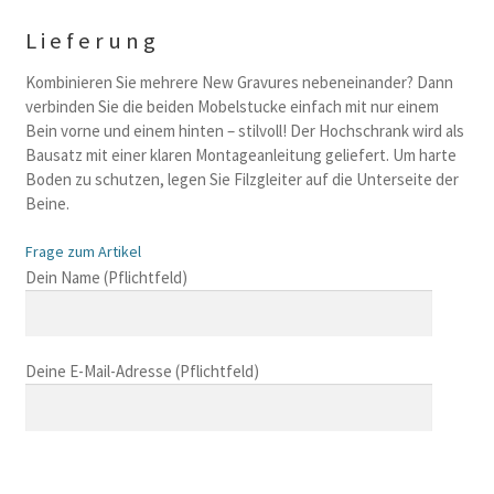
Lieferung
Kombinieren Sie mehrere New Gravures nebeneinander? Dann
verbinden Sie die beiden Mobelstucke einfach mit nur einem
Bein vorne und einem hinten – stilvoll! Der Hochschrank wird als
Bausatz mit einer klaren Montageanleitung geliefert. Um harte
Boden zu schutzen, legen Sie Filzgleiter auf die Unterseite der
Beine.
Frage zum Artikel
B
Dein Name (Pflichtfeld)
i
t
t
Deine E-Mail-Adresse (Pflichtfeld)
e
l
a
s
B
s
i
B