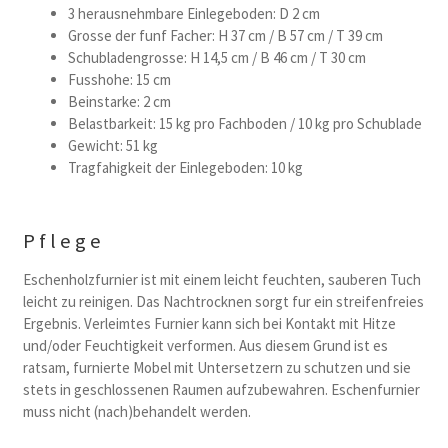
3 herausnehmbare Einlegeboden: D 2 cm
Grosse der funf Facher: H 37 cm / B 57 cm / T 39 cm
Schubladengrosse: H 14,5 cm / B 46 cm / T 30 cm
Fusshohe: 15 cm
Beinstarke: 2 cm
Belastbarkeit: 15 kg pro Fachboden / 10 kg pro Schublade
Gewicht: 51 kg
Tragfahigkeit der Einlegeboden: 10 kg
Pflege
Eschenholzfurnier ist mit einem leicht feuchten, sauberen Tuch
leicht zu reinigen. Das Nachtrocknen sorgt fur ein streifenfreies
Ergebnis. Verleimtes Furnier kann sich bei Kontakt mit Hitze
und/oder Feuchtigkeit verformen. Aus diesem Grund ist es
ratsam, furnierte Mobel mit Untersetzern zu schutzen und sie
stets in geschlossenen Raumen aufzubewahren. Eschenfurnier
muss nicht (nach)behandelt werden.