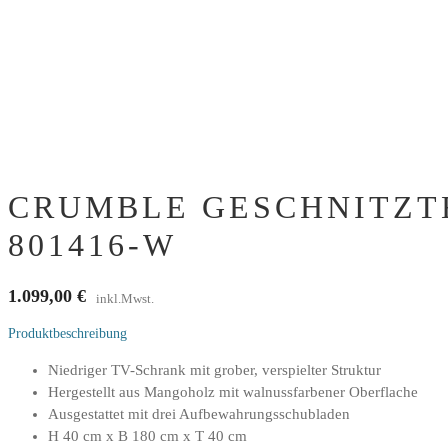
CRUMBLE GESCHNITZT
801416-W
1.099,00
€
inkl.Mwst.
Produktbeschreibung
Niedriger TV-Schrank mit grober, verspielter Struktur
Hergestellt aus Mangoholz mit walnussfarbener Oberflache
Ausgestattet mit drei Aufbewahrungsschubladen
H 40 cm x B 180 cm x T 40 cm