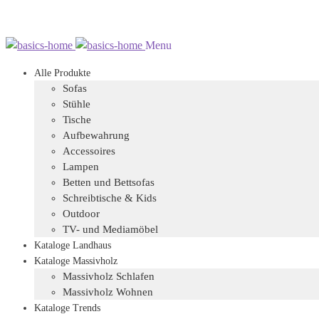
Zur
Zum
Menu
Navigation
Inhalt
Alle Produkte
springen
springen
Sofas
Stühle
Tische
Aufbewahrung
Accessoires
Lampen
Betten und Bettsofas
Schreibtische & Kids
Outdoor
TV- und Mediamöbel
Kataloge Landhaus
Kataloge Massivholz
Massivholz Schlafen
Massivholz Wohnen
Kataloge Trends