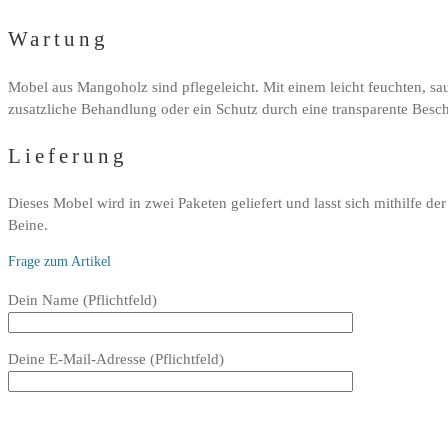
Wartung
Mobel aus Mangoholz sind pflegeleicht. Mit einem leicht feuchten, sa
zusatzliche Behandlung oder ein Schutz durch eine transparente Beschi
Lieferung
Dieses Mobel wird in zwei Paketen geliefert und lasst sich mithilfe d
Beine.
Frage zum Artikel
Bitte
Dein Name (Pflichtfeld)
lasse
dieses
Deine E-Mail-Adresse (Pflichtfeld)
Feld
leer.
Bitte
lasse
Bitte