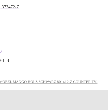
373472-Z
61-B
COUNTER TV-