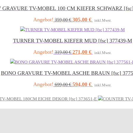
 GRAVURE TV-MOBEL 100 CM KIEFER SCHWARZ [fsc] 
Angebot!
305,00
€
Ursprünglicher
Aktueller
359,00
€
inkl.Mwst.
Preis
Preis
war:
ist:
359,00 €
305,00 €.
TURNER TV-MOBEL KIEFER MUD [fsc] 377439-M
Angebot!
271,00
€
Ursprünglicher
Aktueller
319,00
€
inkl.Mwst.
Preis
Preis
war:
ist:
319,00 €
271,00 €.
BONO GRAVURE TV-MOBEL ASCHE BRAUN [fsc] 3775
Angebot!
594,00
€
Ursprünglicher
Aktueller
699,00
€
inkl.Mwst.
Preis
Preis
war:
ist:
 TV-MOBEL 180CM EICHE DEKOR [fsc] 373651-E
699,00 €
594,00 €.