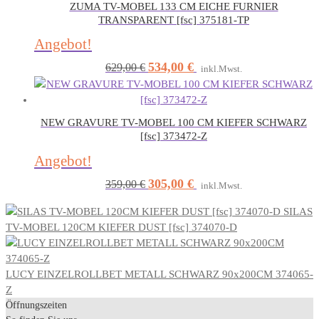
ZUMA TV-MOBEL 133 CM EICHE FURNIER
TRANSPARENT [fsc] 375181-TP
Angebot!
534,00
€
Ursprünglicher
Aktueller
629,00
€
inkl.Mwst.
Preis
Preis
war:
ist:
629,00 €
534,00 €.
NEW GRAVURE TV-MOBEL 100 CM KIEFER SCHWARZ
[fsc] 373472-Z
Angebot!
305,00
€
Ursprünglicher
Aktueller
359,00
€
inkl.Mwst.
Preis
Preis
SILAS
war:
ist:
TV-MOBEL 120CM KIEFER DUST [fsc] 374070-D
359,00 €
305,00 €.
LUCY EINZELROLLBET METALL SCHWARZ 90x200CM 374065-
Z
Öffnungszeiten