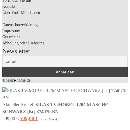
So finden Sie uns
Kontakt
Über Wolf Möbelladen
Datenschutzerklärung
Impressum
Gutscheine
Abholung oder Lieferung
Newsletter
©basics-home.de
Aktueller Artikel:
SILAS TV-MOBEL 120CM ASCHE
SCHWARZ [fsc] 374070-BN
509,00
€
Ursprünglicher
Aktueller
599,00
€
inkl.Mwst.
Preis
Preis