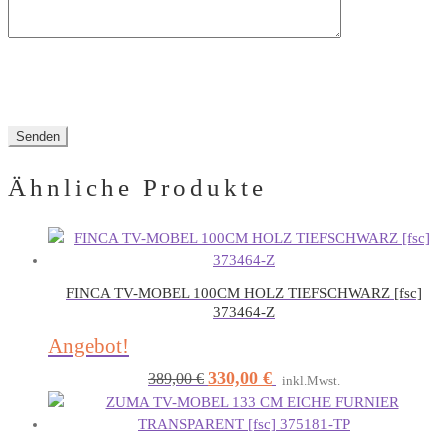
Ähnliche Produkte
FINCA TV-MOBEL 100CM HOLZ TIEFSCHWARZ [fsc]
373464-Z
Angebot!
330,00
€
Ursprünglicher
Aktueller
389,00
€
inkl.Mwst.
Preis
Preis
war:
ist:
389,00 €
330,00 €.