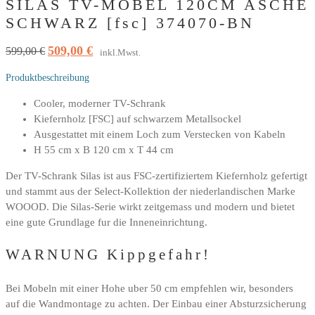
SILAS TV-MOBEL 120CM ASCHE
SCHWARZ [fsc] 374070-BN
509,00
€
Ursprünglicher
Aktueller
599,00
€
inkl.Mwst.
Preis
Preis
Produktbeschreibung
war:
ist:
599,00 €
509,00 €.
Cooler, moderner TV-Schrank
Kiefernholz [FSC] auf schwarzem Metallsockel
Ausgestattet mit einem Loch zum Verstecken von Kabeln
H 55 cm x B 120 cm x T 44 cm
Der TV-Schrank Silas ist aus FSC-zertifiziertem Kiefernholz gefertigt
und stammt aus der Select-Kollektion der niederlandischen Marke
WOOOD. Die Silas-Serie wirkt zeitgemass und modern und bietet
eine gute Grundlage fur die Inneneinrichtung.
WARNUNG Kippgefahr!
Bei Mobeln mit einer Hohe uber 50 cm empfehlen wir, besonders
auf die Wandmontage zu achten. Der Einbau einer Absturzsicherung