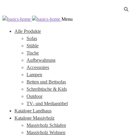
Zur
Zum
Menu
Navigation
Inhalt
Alle Produkte
springen
springen
Sofas
Stühle
Tische
Aufbewahrung
Accessoires
Lampen
Betten und Bettsofas
Schreibtische & Kids
Outdoor
TV- und Mediamöbel
Kataloge Landhaus
Kataloge Massivholz
Massivholz Schlafen
Massivholz Wohnen