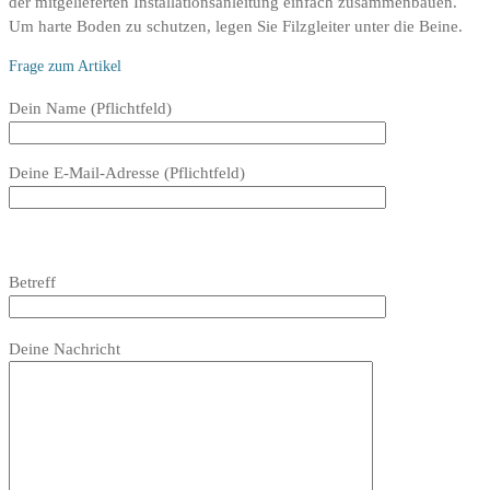
der mitgelieferten Installationsanleitung einfach zusammenbauen.
Um harte Boden zu schutzen, legen Sie Filzgleiter unter die Beine.
Frage zum Artikel
Bitte
Dein Name (Pflichtfeld)
lasse
dieses
Deine E-Mail-Adresse (Pflichtfeld)
Feld
leer.
Bitte
lasse
Bitte
Betreff
dieses
lasse
Feld
dieses
Bitte
leer.
Feld
Deine Nachricht
lasse
leer.
dieses
Feld
leer.