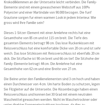
Krokodilklemmen an der Unterseite leicht verbinden. Die Family-
Kataloge Trends
Elemente sind mit einem gewaschenen Webstoff aus 100%
Polyester und einer Martindale von 90.000 bezogen. Die funf
Summer Sale
Grautone sorgen fur einen warmen Look in jedem Interieur. Wie
gross wird Ihre Familie sein?
Dieses 1-Sitzer-Element mit einer Armlehne rechts hat eine
Gesamthohe von 85 cm und ist 115 cm breit. Die Tiefe des
gesamten Elements betragt 98 cm. Das lose Ruckenkissen mit
Reissverschluss hat eine komfortable Dicke von 20 cm und ist sehr
weich. Das lose Sitzkissen mit Reissverschluss ist ebenfalls 20 cm
dick. Die Sitzflache ist 90 cm breit und 66 cm tief. Die Sitzhohe der
Family-Elemente betragt 44 cm. Die Armlehne hat eine
Gesamthohe von 62 cm und eine Breite von 27 cm.
Die Beine unter den Familienelementen sind 3 cm hoch und haben
einen Durchmesser von 4 cm. Um harte Boden zu schutzen, legen
Sie Filzgleiter auf die Unterseite. Die Kissenbezuge haben einen
Reissverschluss und konnen bei 30 Grad mit einem neutralen
Waschmittel gewaschen werden. Nicht im Waschetrockner oder
unter direkter Sonneneinstrahlung trocknen, da dies zu