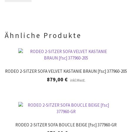
.
d
r
l
.
e
e
r
.
Ähnliche Produkte
RODEO 2-SITZER SOFA VELVET KASTANIE BRAUN [fsc] 377960-205
879,00
€
inkl.Mwst.
RODEO 2-SITZER SOFA BOUCLE BEIGE [fsc] 377960-GR