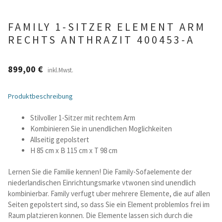
Betten und Bettsofas
FAMILY 1-SITZER ELEMENT ARM
RECHTS ANTHRAZIT 400453-A
Schreibtische & Kids
899,00
€
inkl.Mwst.
Outdoor
Produktbeschreibung
TV- und Mediamöbel
Stilvoller 1-Sitzer mit rechtem Arm
Kataloge Landhaus
Kombinieren Sie in unendlichen Moglichkeiten
Allseitig gepolstert
H 85 cm x B 115 cm x T 98 cm
Kataloge Massivholz
Lernen Sie die Familie kennen! Die Family-Sofaelemente der
Massivholz Schlafen
niederlandischen Einrichtungsmarke vtwonen sind unendlich
kombinierbar. Family verfugt uber mehrere Elemente, die auf allen
Massivholz Wohnen
Seiten gepolstert sind, so dass Sie ein Element problemlos frei im
Raum platzieren konnen. Die Elemente lassen sich durch die