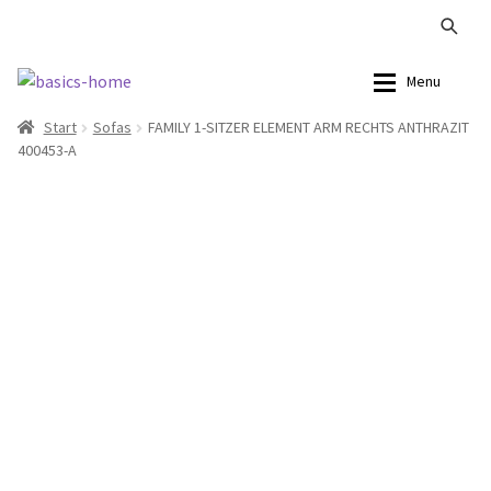
Zur
Zum
Menu
Navigation
Inhalt
Start
Sofas
FAMILY 1-SITZER ELEMENT ARM RECHTS ANTHRAZIT
springen
springen
Alle Produkte
Alle Produkte
400453-A
Kataloge Landhaus
Sofas
Kataloge Massivholz
Stühle
Kataloge Trends
Tische
Summer Sale
Aufbewahrung
Accessoires
Lampen