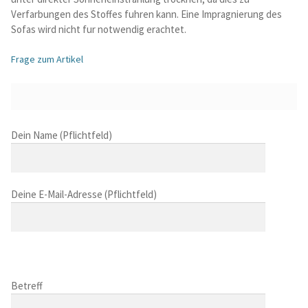
Verfarbungen des Stoffes fuhren kann. Eine Impragnierung des
Sofas wird nicht fur notwendig erachtet.
Frage zum Artikel
B
Dein Name (Pflichtfeld)
i
t
t
Deine E-Mail-Adresse (Pflichtfeld)
e
l
a
s
B
s
i
B
e
t
i
Betreff
d
t
t
i