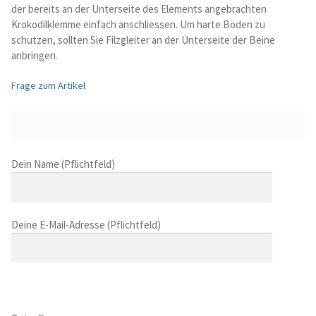
der bereits an der Unterseite des Elements angebrachten
Krokodilklemme einfach anschliessen. Um harte Boden zu
schutzen, sollten Sie Filzgleiter an der Unterseite der Beine
anbringen.
Frage zum Artikel
B
Dein Name (Pflichtfeld)
i
t
t
Deine E-Mail-Adresse (Pflichtfeld)
e
l
a
s
B
s
i
B
e