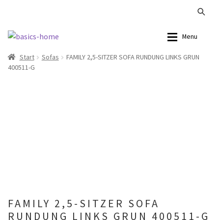
Zur
Zum
Menu
Navigation
Inhalt
Start
Sofas
FAMILY 2,5-SITZER SOFA RUNDUNG LINKS GRUN
springen
springen
Alle Produkte
Alle Produkte
400511-G
Kataloge Landhaus
Sofas
Kataloge Massivholz
Stühle
Kataloge Trends
Tische
Summer Sale
Aufbewahrung
Accessoires
FAMILY 2,5-SITZER SOFA
RUNDUNG LINKS GRUN 400511-G
Lampen