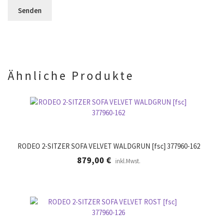
r
l
e
.
d
r
l
.
e
e
r
.
Ähnliche Produkte
RODEO 2-SITZER SOFA VELVET WALDGRUN [fsc] 377960-162
879,00
€
inkl.Mwst.