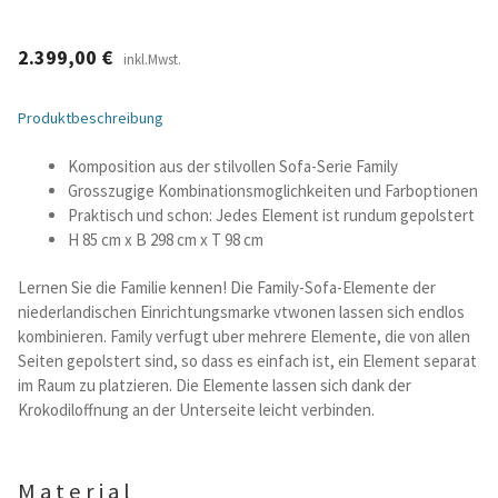
Betten und Bettsofas
2.399,00
€
inkl.Mwst.
Schreibtische & Kids
Produktbeschreibung
Outdoor
Komposition aus der stilvollen Sofa-Serie Family
Grosszugige Kombinationsmoglichkeiten und Farboptionen
Praktisch und schon: Jedes Element ist rundum gepolstert
TV- und Mediamöbel
H 85 cm x B 298 cm x T 98 cm
Kataloge Landhaus
Lernen Sie die Familie kennen! Die Family-Sofa-Elemente der
niederlandischen Einrichtungsmarke vtwonen lassen sich endlos
kombinieren. Family verfugt uber mehrere Elemente, die von allen
Kataloge Massivholz
Seiten gepolstert sind, so dass es einfach ist, ein Element separat
im Raum zu platzieren. Die Elemente lassen sich dank der
Massivholz Schlafen
Krokodiloffnung an der Unterseite leicht verbinden.
Massivholz Wohnen
Material