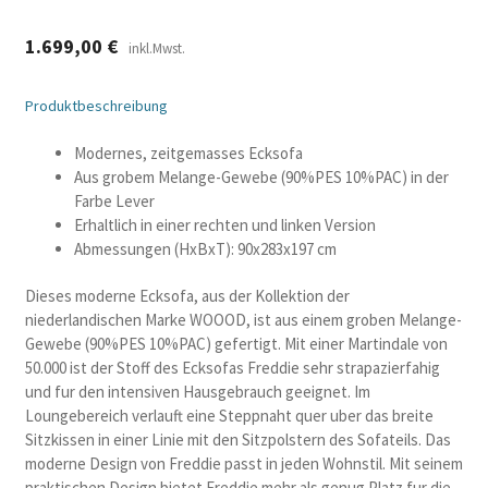
1.699,00
€
inkl.Mwst.
Produktbeschreibung
Modernes, zeitgemasses Ecksofa
Aus grobem Melange-Gewebe (90%PES 10%PAC) in der
Farbe Lever
Erhaltlich in einer rechten und linken Version
Abmessungen (HxBxT): 90x283x197 cm
Dieses moderne Ecksofa, aus der Kollektion der
niederlandischen Marke WOOOD, ist aus einem groben Melange-
Gewebe (90%PES 10%PAC) gefertigt. Mit einer Martindale von
50.000 ist der Stoff des Ecksofas Freddie sehr strapazierfahig
und fur den intensiven Hausgebrauch geeignet. Im
Loungebereich verlauft eine Steppnaht quer uber das breite
Sitzkissen in einer Linie mit den Sitzpolstern des Sofateils. Das
moderne Design von Freddie passt in jeden Wohnstil. Mit seinem
praktischen Design bietet Freddie mehr als genug Platz fur die