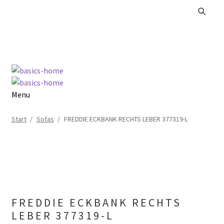
Zur
Zum
Navigation
Inhalt
springen
springen
Menu
Alle Produkte
Start
/
Sofas
/
FREDDIE ECKBANK RECHTS LEBER 377319-L
Kataloge Landhaus
Kataloge Massivholz
Kataloge Trends
FREDDIE ECKBANK RECHTS
LEBER 377319-L
Summer Sale