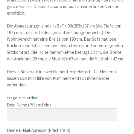
ganze Familie. Dieses Ecksofa ist auch in einer linken Version
erhaltlich.
Die Abmessungen sind (HxBxT): 90x283x197 cm (die Tiefe von
197 cm ist die Tiefe des gesamten Loungebereichs). Der
Wohnbereich hat eine Breite von 190 cm. Das Sofa hat lose
Rucken- und Sitzkissen und einen festen und hervorragenden
Sitzkomfort. Die Hohe der Armlehne betragt 58 cm, die Breite
der Armlehne 20 cm, die Sitztiefe 63 cm und die Sitzhohe 42 cm.
Dieses Sofa wird in zwei Elementen geliefert. Die Elemente
lassen sich mit Hilfe von Klammern einfach miteinander
verbinden.
Frage zum Artikel
B
Dein Name (Pflichtfeld)
i
t
t
Deine E-Mail-Adresse (Pflichtfeld)
e