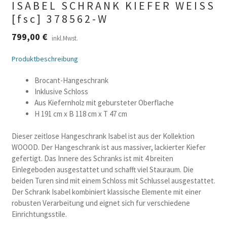
ISABEL SCHRANK KIEFER WEISS
[fsc] 378562-W
799,00
€
inkl.Mwst.
Produktbeschreibung
Brocant-Hangeschrank
Inklusive Schloss
Aus Kiefernholz mit gebursteter Oberflache
H 191 cm x B 118 cm x T 47 cm
Dieser zeitlose Hangeschrank Isabel ist aus der Kollektion
WOOOD. Der Hangeschrank ist aus massiver, lackierter Kiefer
gefertigt. Das Innere des Schranks ist mit 4 breiten
Einlegeboden ausgestattet und schafft viel Stauraum. Die
beiden Turen sind mit einem Schloss mit Schlussel ausgestattet.
Der Schrank Isabel kombiniert klassische Elemente mit einer
robusten Verarbeitung und eignet sich fur verschiedene
Einrichtungsstile.