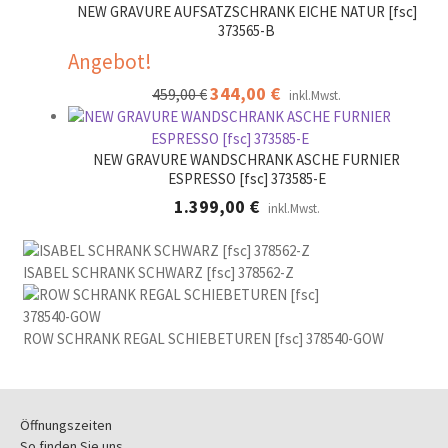
NEW GRAVURE AUFSATZSCHRANK EICHE NATUR [fsc]
373565-B
Angebot!
Ursprünglicher
344,00
€
Aktueller
459,00
€
inkl.Mwst.
Preis
Preis
war:
ist:
459,00 €
344,00 €.
NEW GRAVURE WANDSCHRANK ASCHE FURNIER
ESPRESSO [fsc] 373585-E
1.399,00
€
inkl.Mwst.
ISABEL SCHRANK SCHWARZ [fsc] 378562-Z
ROW SCHRANK REGAL SCHIEBETUREN [fsc] 378540-GOW
Öffnungszeiten
So finden Sie uns