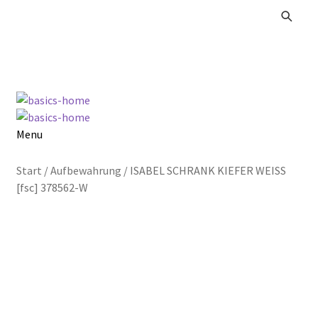
Zur
Zum
Navigation
Inhalt
springen
springen
Menu
Alle Produkte
Start
/
Aufbewahrung
/
ISABEL SCHRANK KIEFER WEISS
[fsc] 378562-W
Kataloge Landhaus
Kataloge Massivholz
Kataloge Trends
Summer Sale