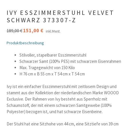
IVY ESSZIMMERSTUHL VELVET
SCHWARZ 373307-Z
Ursprünglicher
151,00
€
Aktueller
189,00
€
inkl.Mwst.
Preis
Preis
war:
ist:
Produktbeschreibung
189,00 €
151,00 €.
Stilvoller, stapelbarer Esszimmerstuhl
Schwarzer Samt (100% PES) mit schwarzem Eisenrahmen
Max. Tragegewicht von 150 Kilo
H 76 cm x B 55 cm x T 54 cm x T 54 cm
Ivy ist ein einfacher Esszimmerstuhl mit zeitlosem Design und
stammt aus der Kollektion der niederlandischen Marke WOOOD
Exclusive. Der Rahmen von Ivy besteht aus Sperrholz mit
Schaumstoff, der mit einem schwarzen Samtgewebe (100%
Polyester) bezogen ist, und hat schwarze Eisenbeine.
Der Stuhl hat eine Sitzhohe von 44 cm, eine Sitztiefe von 39 cm