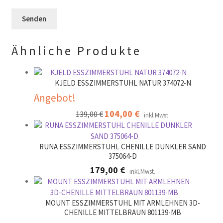
e
e
e
r
l
e
.
d
r
l
.
Ähnliche Produkte
e
e
r
.
KJELD ESSZIMMERSTUHL NATUR 374072-N
Angebot!
Ursprünglicher
104,00
€
Aktueller
139,00
€
inkl.Mwst.
Preis
Preis
war:
ist:
139,00 €
104,00 €.
RUNA ESSZIMMERSTUHL CHENILLE DUNKLER SAND
375064-D
179,00
€
inkl.Mwst.
MOUNT ESSZIMMERSTUHL MIT ARMLEHNEN 3D-
CHENILLE MITTELBRAUN 801139-MB