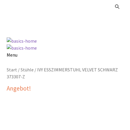
Zur
Zum
Navigation
Inhalt
springen
springen
Menu
Alle Produkte
Start
/
Stühle
/
IVY ESSZIMMERSTUHL VELVET SCHWARZ
373307-Z
Kataloge Landhaus
Angebot!
Kataloge Massivholz
Kataloge Trends
Summer Sale