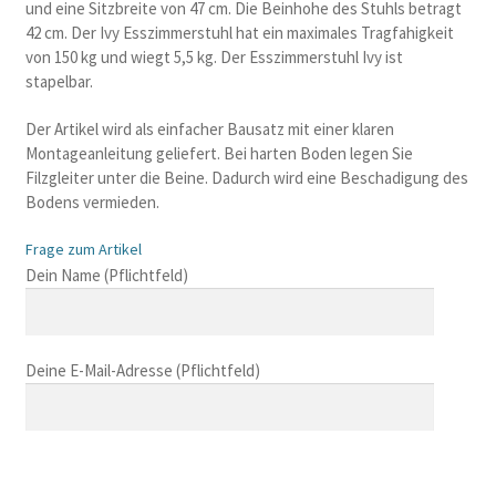
und eine Sitzbreite von 47 cm. Die Beinhohe des Stuhls betragt
42 cm. Der Ivy Esszimmerstuhl hat ein maximales Tragfahigkeit
von 150 kg und wiegt 5,5 kg. Der Esszimmerstuhl Ivy ist
stapelbar.
Der Artikel wird als einfacher Bausatz mit einer klaren
Montageanleitung geliefert. Bei harten Boden legen Sie
Filzgleiter unter die Beine. Dadurch wird eine Beschadigung des
Bodens vermieden.
Frage zum Artikel
B
Dein Name (Pflichtfeld)
i
t
t
Deine E-Mail-Adresse (Pflichtfeld)
e
l
a
s
B
s
i
B
e