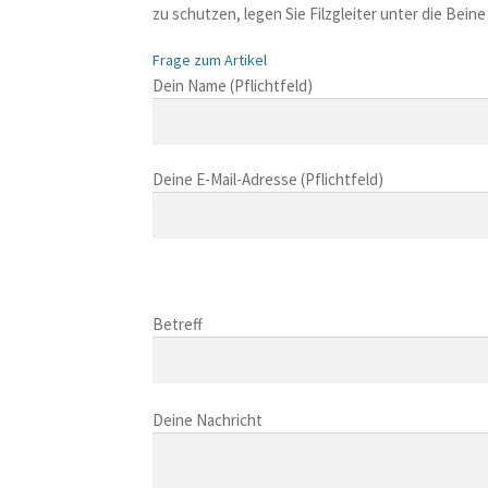
zu schutzen, legen Sie Filzgleiter unter die Bei
Frage zum Artikel
B
Dein Name (Pflichtfeld)
i
t
t
Deine E-Mail-Adresse (Pflichtfeld)
e
l
a
s
B
s
i
B
e
t
i
Betreff
d
t
t
i
e
t
e
l
B
e
s
a
i
Deine Nachricht
l
e
s
t
a
s
s
t
s
F