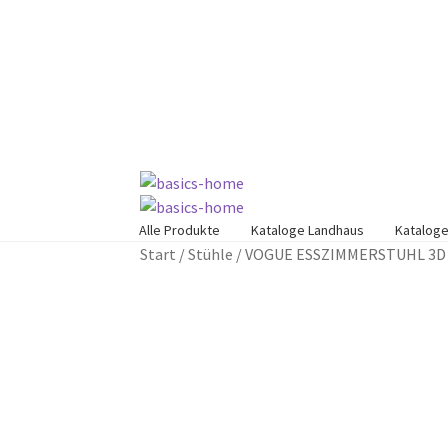
Zur
Zum
Navigation
Inhalt
springen
springen
Alle Produkte
Kataloge Landhaus
Kataloge
Start
/
Stühle
/
VOGUE ESSZIMMERSTUHL 3D 