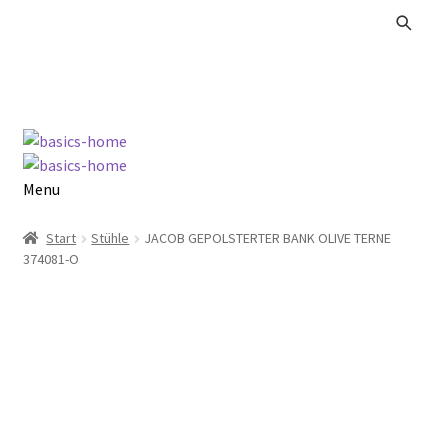
Zur
Zum
Navigation
Inhalt
springen
springen
Menu
Alle Produkte
Start
Stühle
JACOB GEPOLSTERTER BANK OLIVE TERNE
374081-O
Kataloge Landhaus
Kataloge Massivholz
Kataloge Trends
Summer Sale