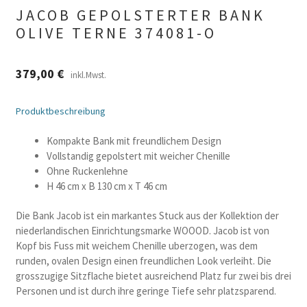
JACOB GEPOLSTERTER BANK
OLIVE TERNE 374081-O
379,00
€
inkl.Mwst.
Produktbeschreibung
Kompakte Bank mit freundlichem Design
Vollstandig gepolstert mit weicher Chenille
Ohne Ruckenlehne
H 46 cm x B 130 cm x T 46 cm
Die Bank Jacob ist ein markantes Stuck aus der Kollektion der
niederlandischen Einrichtungsmarke WOOOD. Jacob ist von
Kopf bis Fuss mit weichem Chenille uberzogen, was dem
runden, ovalen Design einen freundlichen Look verleiht. Die
grosszugige Sitzflache bietet ausreichend Platz fur zwei bis drei
Personen und ist durch ihre geringe Tiefe sehr platzsparend.