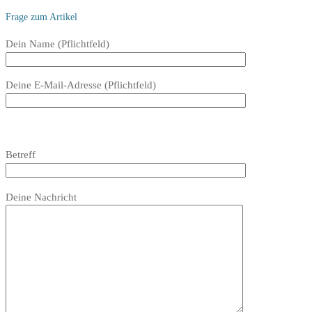
Frage zum Artikel
Bitte
Dein Name (Pflichtfeld)
lasse
dieses
Deine E-Mail-Adresse (Pflichtfeld)
Feld
leer.
Bitte
lasse
Bitte
Betreff
dieses
lasse
Feld
dieses
Bitte
leer.
Feld
Deine Nachricht
lasse
leer.
dieses
Feld
leer.