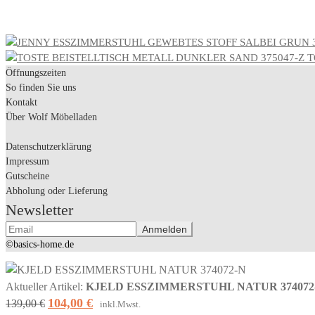
T
Öffnungszeiten
So finden Sie uns
Kontakt
Über Wolf Möbelladen
Datenschutzerklärung
Impressum
Gutscheine
Abholung oder Lieferung
Newsletter
©basics-home.de
Aktueller Artikel:
KJELD ESSZIMMERSTUHL NATUR 374072
104,00
€
Ursprünglicher
Aktueller
139,00
€
inkl.Mwst.