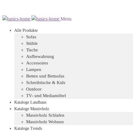
Zur
Zum
Menu
Navigation
Inhalt
Alle Produkte
springen
springen
Sofas
Stühle
Tische
Aufbewahrung
Accessoires
Lampen
Betten und Bettsofas
Schreibtische & Kids
Outdoor
TV- und Mediamöbel
Kataloge Landhaus
Kataloge Massivholz
Massivholz Schlafen
Massivholz Wohnen
Kataloge Trends