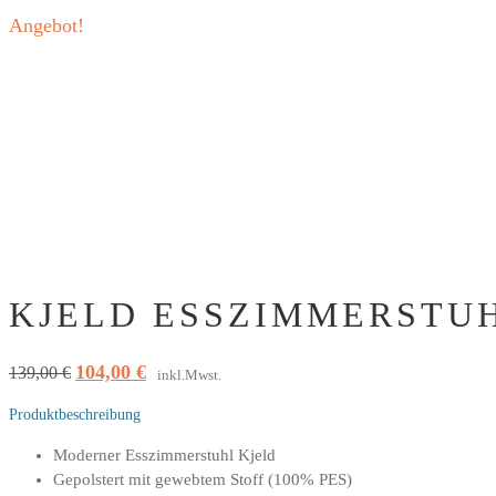
Angebot!
KJELD ESSZIMMERSTUH
104,00
€
Ursprünglicher
Aktueller
139,00
€
inkl.Mwst.
Preis
Preis
Produktbeschreibung
war:
ist:
139,00 €
104,00 €.
Moderner Esszimmerstuhl Kjeld
Gepolstert mit gewebtem Stoff (100% PES)