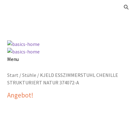
Zur
Zum
Navigation
Inhalt
springen
springen
Menu
Alle Produkte
Start
/
Stühle
/
KJELD ESSZIMMERSTUHL CHENILLE
STRUKTURIERT NATUR 374072-A
Kataloge Landhaus
Angebot!
Kataloge Massivholz
Kataloge Trends
Summer Sale