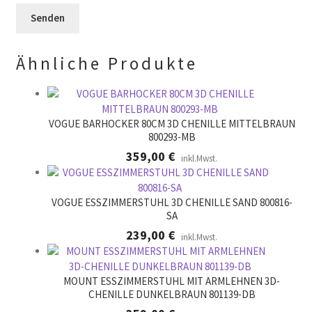
r
l
e
.
d
r
l
.
Ähnliche Produkte
e
e
r
.
VOGUE BARHOCKER 80CM 3D CHENILLE MITTELBRAUN
800293-MB
359,00
€
inkl.Mwst.
VOGUE ESSZIMMERSTUHL 3D CHENILLE SAND 800816-
SA
239,00
€
inkl.Mwst.
MOUNT ESSZIMMERSTUHL MIT ARMLEHNEN 3D-
CHENILLE DUNKELBRAUN 801139-DB