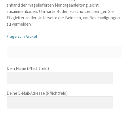
anhand der mitgelieferten Montageanleitung leicht
zusammenbauen. Um harte Boden zu schutzen, bringen Sie
Filzgleiter an der Unterseite der Beine an, um Beschadigungen
zu vermeiden.
Frage zum Artikel
B
Dein Name (Pflichtfeld)
i
t
t
Deine E-Mail-Adresse (Pflichtfeld)
e
l
a
s
B
s
i
B
e