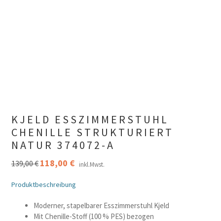
KJELD ESSZIMMERSTUHL
CHENILLE STRUKTURIERT
NATUR 374072-A
Ursprünglicher
118,00
€
Aktueller
139,00
€
inkl.Mwst.
Preis
Preis
war:
ist:
Produktbeschreibung
139,00 €
118,00 €.
Moderner, stapelbarer Esszimmerstuhl Kjeld
Mit Chenille-Stoff (100 % PES) bezogen