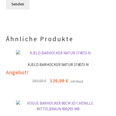
r
l
e
.
d
r
l
.
e
e
r
.
Ähnliche Produkte
KJELD BARHOCKER NATUR 374073-N
Angebot!
Ursprünglicher
126,00
€
Aktueller
169,00
€
inkl.Mwst.
Preis
Preis
war:
ist:
169,00 €
126,00 €.