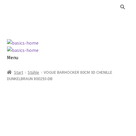
Zur
Zum
Navigation
Inhalt
springen
springen
Menu
Alle Produkte
Start
Stühle
VOGUE BARHOCKER 80CM 3D CHENILLE
DUNKELBRAUN 800293-DB
Kataloge Landhaus
Kataloge Massivholz
Kataloge Trends
Summer Sale