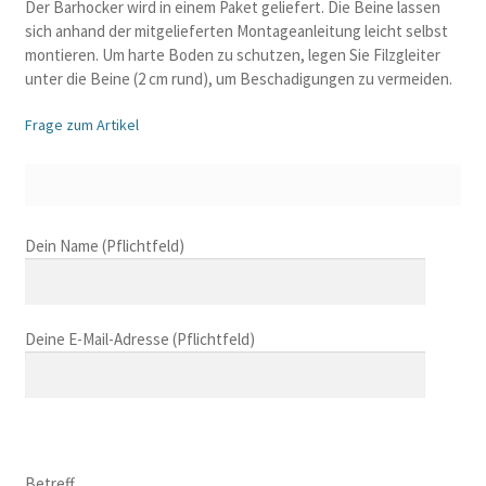
Der Barhocker wird in einem Paket geliefert. Die Beine lassen
sich anhand der mitgelieferten Montageanleitung leicht selbst
montieren. Um harte Boden zu schutzen, legen Sie Filzgleiter
unter die Beine (2 cm rund), um Beschadigungen zu vermeiden.
Frage zum Artikel
B
Dein Name (Pflichtfeld)
i
t
t
Deine E-Mail-Adresse (Pflichtfeld)
e
l
a
s
B
s
i
B
e
t
i
Betreff
d