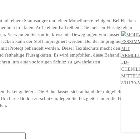
ht mit einem Staubsauger und einer Mobelburste reinigen. Bei Flecken
entuch trocknen. Auf keinen Fall reiben! Die meisten Flussigkeiten
nen. Verwenden Sie sanfte, kreisende Bewegungen von aussen nach
 Flecken kann der Stoff impragniert werden. Bei der Impragnierung
 mit iProteqt behandelt werden. Dieser Textilschutz macht den
und fetthaltige Flussigkeiten. Es wird empfohlen, diese Behandlung so
uhren, um einen sofortigen Schutz zu gewahrleisten.
m Paket geliefert. Die Beine lassen sich anhand der mitgelieferten
 Um harte Boden zu schutzen, legen Sie Filzgleiter unter die Beine (2
den.