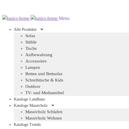
Zur
Zum
Menu
Navigation
Inhalt
Alle Produkte
springen
springen
Sofas
Stühle
Tische
Aufbewahrung
Accessoires
Lampen
Betten und Bettsofas
Schreibtische & Kids
Outdoor
TV- und Mediamöbel
Kataloge Landhaus
Kataloge Massivholz
Massivholz Schlafen
Massivholz Wohnen
Kataloge Trends