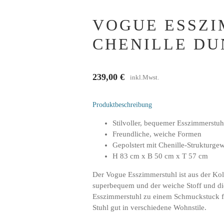
VOGUE ESSZI
CHENILLE DU
239,00
€
inkl.Mwst.
Produktbeschreibung
Stilvoller, bequemer Esszimmerstuh
Freundliche, weiche Formen
Gepolstert mit Chenille-Strukturge
H 83 cm x B 50 cm x T 57 cm
Der Vogue Esszimmerstuhl ist aus der Ko
superbequem und der weiche Stoff und d
Esszimmerstuhl zu einem Schmuckstuck fur
Stuhl gut in verschiedene Wohnstile.