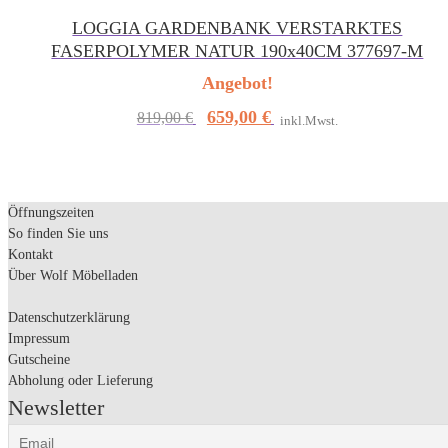
LOGGIA GARDENBANK VERSTARKTES
FASERPOLYMER NATUR 190x40CM 377697-M
Angebot!
Ursprünglicher
659,00
€
Aktueller
819,00
€
inkl.Mwst.
Preis
Preis
war:
ist:
819,00 €
659,00 €.
Öffnungszeiten
So finden Sie uns
Kontakt
Über Wolf Möbelladen
Datenschutzerklärung
Impressum
Gutscheine
Abholung oder Lieferung
Newsletter