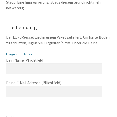
Staub. Eine Impragnierung ist aus diesem Grund nicht mehr
notwendig.
Lieferung
Der Lloyd-Sessel wird in einem Paket geliefert. Um harte Boden
zu schutzen, legen Sie Filzgleiter (o2cm) unter die Beine.
Frage zum Artikel
B
Dein Name (Pflichtfeld)
i
t
t
Deine E-Mail-Adresse (Pflichtfeld)
e
l
a
s
B
s
i
B
e
t