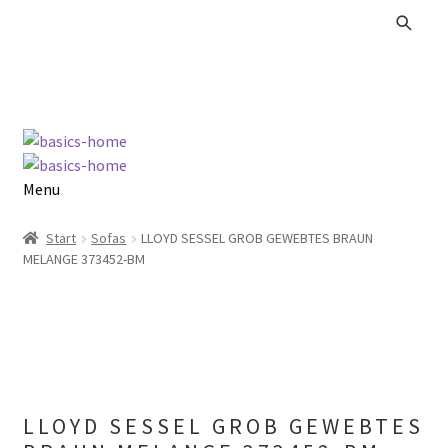
Zur
Zum
Navigation
Inhalt
springen
springen
Menu
Alle Produkte
Start
Sofas
LLOYD SESSEL GROB GEWEBTES BRAUN
MELANGE 373452-BM
Kataloge Landhaus
Kataloge Massivholz
Kataloge Trends
LLOYD SESSEL GROB GEWEBTES
Summer Sale