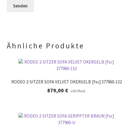
r
l
e
.
d
r
l
.
e
e
r
.
Ähnliche Produkte
RODEO 2-SITZER SOFA VELVET OKERGELB [fsc] 377960-132
879,00
€
inkl.Mwst.