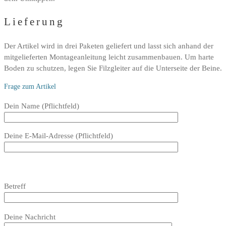
Lieferung
Der Artikel wird in drei Paketen geliefert und lasst sich anhand der
mitgelieferten Montageanleitung leicht zusammenbauen. Um harte
Boden zu schutzen, legen Sie Filzgleiter auf die Unterseite der Beine.
Frage zum Artikel
Bitte
Dein Name (Pflichtfeld)
lasse
dieses
Deine E-Mail-Adresse (Pflichtfeld)
Feld
leer.
Bitte
lasse
Bitte
Betreff
dieses
lasse
Feld
dieses
Bitte
leer.
Feld
Deine Nachricht
lasse
leer.