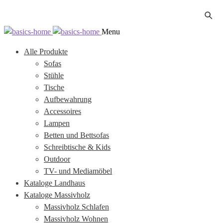
Zur
Zum
Menu
Navigation
Inhalt
Alle Produkte
springen
springen
Sofas
Stühle
Tische
Aufbewahrung
Accessoires
Lampen
Betten und Bettsofas
Schreibtische & Kids
Outdoor
TV- und Mediamöbel
Kataloge Landhaus
Kataloge Massivholz
Massivholz Schlafen
Massivholz Wohnen