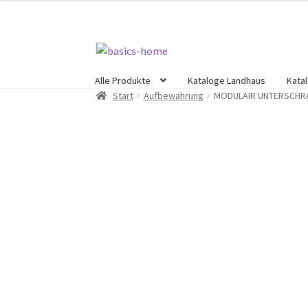
Zur
Zum
Navigation
Inhalt
Alle Produkte
Kataloge Landhaus
Kata
springen
springen
Start
Aufbewahrung
MODULAIR UNTERSCHRAN