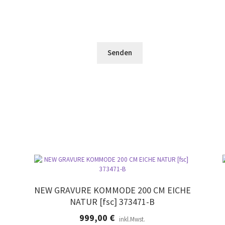
d
e
l
l
s
d
e
F
l
e
e
e
r
l
e
.
d
r
l
.
e
e
r
.
NEW GRAVURE KOMMODE 200 CM EICHE
NATUR [fsc] 373471-B
999,00
€
inkl.Mwst.