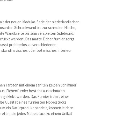
it der neuen Modular-Serie der niederlandischen
osanten Schrankwand bis zur schmalen Nische,
mte Wandbreite bis zum verspielten Sideboard.
erruckt werden! Das matte Eichenfurnier sorgt
 passt problemlos zu verschiedenen
-, skandinavisches oder botanisches Interieur
unen Farbton mit einem sanften gelben Schimmer
aus. Eichenfurnier besteht aus schmalen
ge geklebt werden. Das Furnier ist mit einer
fte Qualitat eines furnierten Mobelstucks
r um ein Naturprodukt handelt, konnen leichte
reten, die jedes Mobelstuck zu einem Unikat