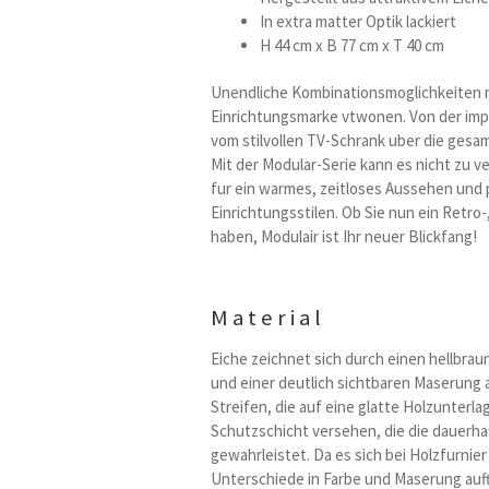
In extra matter Optik lackiert
H 44 cm x B 77 cm x T 40 cm
Unendliche Kombinationsmoglichkeiten m
Einrichtungsmarke vtwonen. Von der imp
vom stilvollen TV-Schrank uber die gesa
Mit der Modular-Serie kann es nicht zu v
fur ein warmes, zeitloses Aussehen und
Einrichtungsstilen. Ob Sie nun ein Retro
haben, Modulair ist Ihr neuer Blickfang!
Material
Eiche zeichnet sich durch einen hellbra
und einer deutlich sichtbaren Maserung 
Streifen, die auf eine glatte Holzunterla
Schutzschicht versehen, die die dauerha
gewahrleistet. Da es sich bei Holzfurnie
Unterschiede in Farbe und Maserung auft