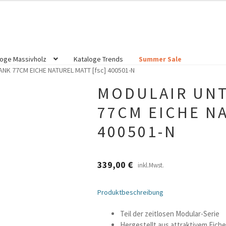
loge Massivholz
Kataloge Trends
Summer Sale
K 77CM EICHE NATUREL MATT [fsc] 400501-N
MODULAIR UN
77CM EICHE NA
400501-N
339,00
€
inkl.Mwst.
Produktbeschreibung
Teil der zeitlosen Modular-Serie
Hergestellt aus attraktivem Eiche