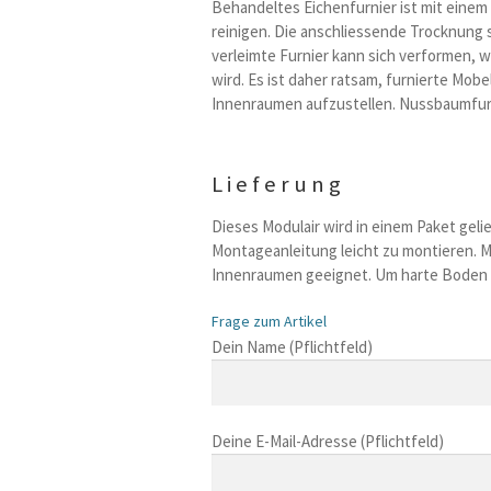
Behandeltes Eichenfurnier ist mit einem 
reinigen. Die anschliessende Trocknung s
verleimte Furnier kann sich verformen, 
wird. Es ist daher ratsam, furnierte Mob
Innenraumen aufzustellen. Nussbaumfurn
Lieferung
Dieses Modulair wird in einem Paket gelie
Montageanleitung leicht zu montieren. Mo
Innenraumen geeignet. Um harte Boden zu
Frage zum Artikel
B
Dein Name (Pflichtfeld)
i
t
t
Deine E-Mail-Adresse (Pflichtfeld)
e
l
a