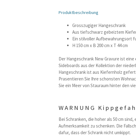
Preis
Preis
Produktbeschreibung
war:
ist:
1.199,00 €
899,00 €.
Grosszugiger Hangeschrank
Aus tiefschwarz gebeiztem Kiefe
Ein stilvoller Aufbewahrungsort f
H 150 cm x B 200 cm x T 44 cm
Der Hangeschrank New Gravure ist eine 
Sideboards aus der Kollektion der nied
Hangeschrank ist aus Kiefernholz gefert
Prasentieren Sie Ihre schonsten Wohna
Sie ein Meer von Stauraum hinter den vier
WARNUNG Kippgefah
Bei Schranken, die hoher als 50 cm sind
Aufmerksamkeit zu schenken. Die Fallsch
dafur, dass der Schrank nicht umkippt.