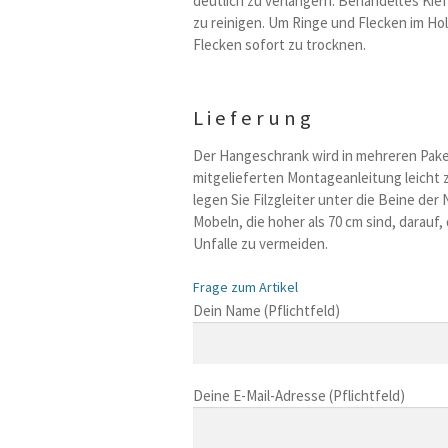
deutlich zu verlangern. Behandeltes Kief
zu reinigen. Um Ringe und Flecken im Hol
Flecken sofort zu trocknen.
Lieferung
Der Hangeschrank wird in mehreren Paket
mitgelieferten Montageanleitung leich
legen Sie Filzgleiter unter die Beine der
Mobeln, die hoher als 70 cm sind, darauf,
Unfalle zu vermeiden.
Frage zum Artikel
B
Dein Name (Pflichtfeld)
i
t
t
Deine E-Mail-Adresse (Pflichtfeld)
e
l
a