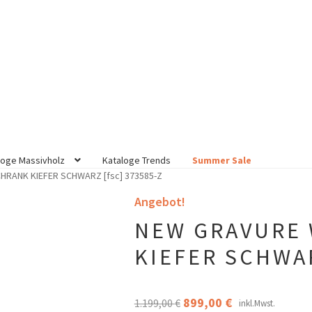
loge Massivholz
Kataloge Trends
Summer Sale
RANK KIEFER SCHWARZ [fsc] 373585-Z
Angebot!
NEW GRAVURE
KIEFER SCHWAR
Ursprünglicher
Aktueller
899,00
€
1.199,00
€
inkl.Mwst.