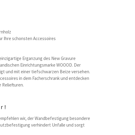
rnholz
ur Ihre schonsten Accessoires
einzigartige Erganzung des New Gravure
erlandischen Einrichtungsmarke WOOOD. Der
igt und mit einer tiefschwarzen Beize versehen.
ccessoires in dem Facherschrank und entdecken
 Reliefturen.
r!
, empfehlen wir, der Wandbefestigung besondere
utzbefestigung verhindert Unfalle und sorgt