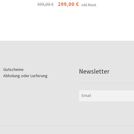
Ursprünglicher
299,00
€
Aktueller
399,00
€
inkl.Mwst.
Preis
Preis
war:
ist:
399,00 €
299,00 €.
Gutscheine
Newsletter
Abholung oder Lieferung