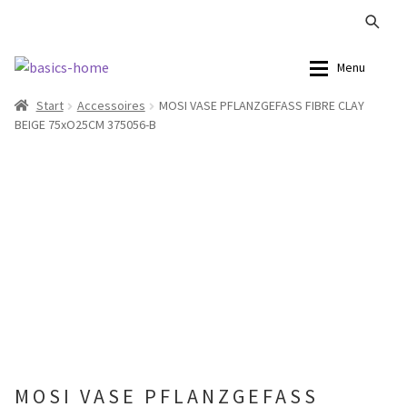
Zur
Zum
Menu
Navigation
Inhalt
Start
Accessoires
MOSI VASE PFLANZGEFASS FIBRE CLAY
springen
springen
Alle Produkte
Alle Produkte
BEIGE 75xO25CM 375056-B
Kataloge Landhaus
Sofas
Kataloge Massivholz
Stühle
Kataloge Trends
Tische
Summer Sale
Aufbewahrung
Accessoires
MOSI VASE PFLANZGEFASS
Lampen