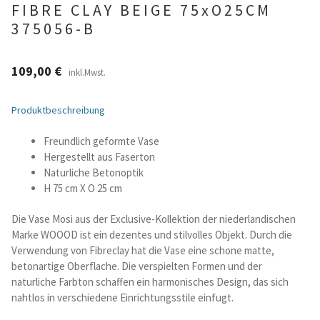
FIBRE CLAY BEIGE 75xO25CM
375056-B
Betten und Bettsofas
Schreibtische & Kids
109,00
€
inkl.Mwst.
Outdoor
Produktbeschreibung
Freundlich geformte Vase
TV- und Mediamöbel
Hergestellt aus Faserton
Naturliche Betonoptik
Kataloge Landhaus
H 75 cm X O 25 cm
Kataloge Massivholz
Die Vase Mosi aus der Exclusive-Kollektion der niederlandischen
Marke WOOOD ist ein dezentes und stilvolles Objekt. Durch die
Verwendung von Fibreclay hat die Vase eine schone matte,
Massivholz Schlafen
betonartige Oberflache. Die verspielten Formen und der
naturliche Farbton schaffen ein harmonisches Design, das sich
Massivholz Wohnen
nahtlos in verschiedene Einrichtungsstile einfugt.