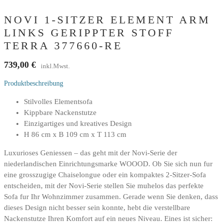
NOVI 1-SITZER ELEMENT ARM
LINKS GERIPPTER STOFF
TERRA 377660-RE
739,00
€
inkl.Mwst.
Produktbeschreibung
Stilvolles Elementsofa
Kippbare Nackenstutze
Einzigartiges und kreatives Design
H 86 cm x B 109 cm x T 113 cm
Luxurioses Geniessen – das geht mit der Novi-Serie der
niederlandischen Einrichtungsmarke WOOOD. Ob Sie sich nun fur
eine grosszugige Chaiselongue oder ein kompaktes 2-Sitzer-Sofa
entscheiden, mit der Novi-Serie stellen Sie muhelos das perfekte
Sofa fur Ihr Wohnzimmer zusammen. Gerade wenn Sie denken, dass
dieses Design nicht besser sein konnte, hebt die verstellbare
Nackenstutze Ihren Komfort auf ein neues Niveau. Eines ist sicher: