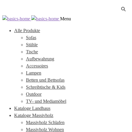
Zur
Zum
Menu
Navigation
Inhalt
Alle Produkte
springen
springen
Sofas
Stühle
Tische
Aufbewahrung
Accessoires
Lampen
Betten und Bettsofas
Schreibtische & Kids
Outdoor
TV- und Mediamöbel
Kataloge Landhaus
Kataloge Massivholz
Massivholz Schlafen
Massivholz Wohnen