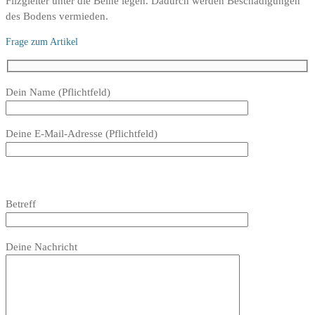
Filzgleiter unter die Beine legen. Dadurch werden Beschadigungen
des Bodens vermieden.
Frage zum Artikel
Bitte
Dein Name (Pflichtfeld)
lasse
dieses
Deine E-Mail-Adresse (Pflichtfeld)
Feld
leer.
Bitte
lasse
Bitte
Betreff
dieses
lasse
Feld
dieses
Bitte
leer.
Feld
Deine Nachricht
lasse
leer.
dieses
Feld
leer.