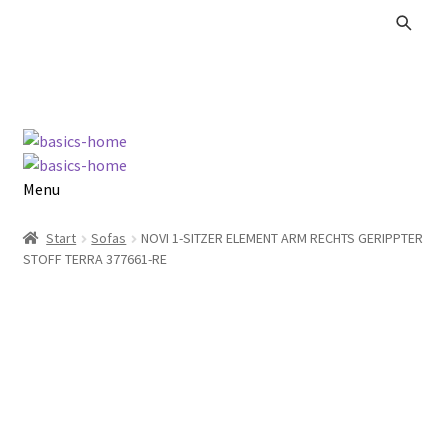
Zur
Zum
Navigation
Inhalt
springen
springen
Menu
Alle Produkte
Start
Sofas
NOVI 1-SITZER ELEMENT ARM RECHTS GERIPPTER
STOFF TERRA 377661-RE
Kataloge Landhaus
Kataloge Massivholz
Kataloge Trends
Summer Sale