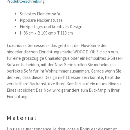
Produktbeschreibung
Stilvolles Elementsofa
Kippbare Nackenstutze
Einzigartiges und kreatives Design
H 86 cm x B 109 cm x T 113 cm
Luxurioses Geniessen – das geht mit der Novi-Serie der
niederlandischen Einrichtungsmarke WOOOD. Ob Sie sich nun
fur eine grosszugige Chaiselongue oder ein kompaktes 2-Sitzer-
Sofa entscheiden, mit der Novi-Serie stellen Sie muhelos das
perfekte Sofa fur Ihr Wohnzimmer zusammen. Gerade wenn Sie
denken, dass dieses Design nicht besser sein konnte, hebt die
verstellbare Nackenstutze Ihren Komfort auf ein neues Niveau.
Eines ist sicher: Das Novi wird garantiert zum Blickfang in Ihrer
Einrichtung.
Material
Un tissu super tendance, le tissu cotele Ronni est elegant et