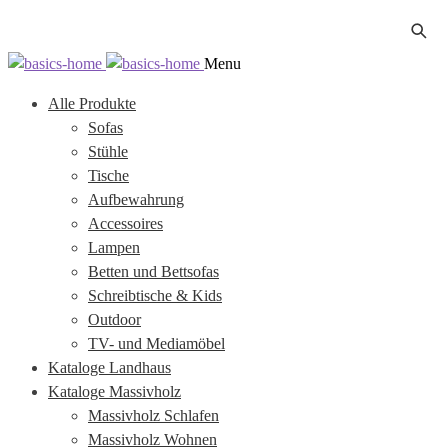
Zur
Zum
Menu
Navigation
Inhalt
Alle Produkte
springen
springen
Sofas
Stühle
Tische
Aufbewahrung
Accessoires
Lampen
Betten und Bettsofas
Schreibtische & Kids
Outdoor
TV- und Mediamöbel
Kataloge Landhaus
Kataloge Massivholz
Massivholz Schlafen
Massivholz Wohnen