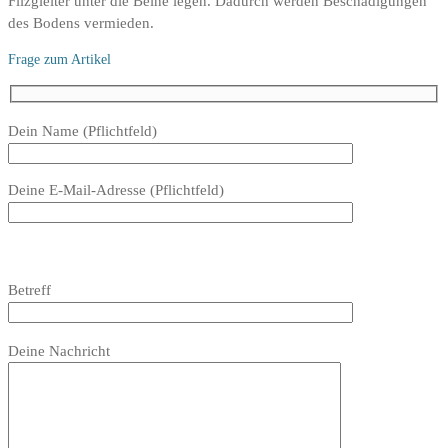
Filzgleiter unter die Beine legen. Dadurch werden Beschadigungen
des Bodens vermieden.
Frage zum Artikel
Bitte
Dein Name (Pflichtfeld)
lasse
dieses
Deine E-Mail-Adresse (Pflichtfeld)
Feld
leer.
Bitte
lasse
Bitte
Betreff
dieses
lasse
Feld
dieses
Bitte
leer.
Feld
Deine Nachricht
lasse
leer.
dieses
Feld
leer.