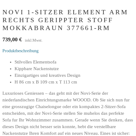
NOVI 1-SITZER ELEMENT ARM
RECHTS GERIPPTER STOFF
MOKKABRAUN 377661-RM
739,00
€
inkl.Mwst.
Produktbeschreibung
Stilvolles Elementsofa
Kippbare Nackenstutze
Einzigartiges und kreatives Design
H 86 cm x B 109 cm x T 113 cm
Luxurioses Geniessen – das geht mit der Novi-Serie der
niederlandischen Einrichtungsmarke WOOOD. Ob Sie sich nun fur
eine grosszugige Chaiselongue oder ein kompaktes 2-Sitzer-Sofa
entscheiden, mit der Novi-Serie stellen Sie muhelos das perfekte
Sofa fur Ihr Wohnzimmer zusammen. Gerade wenn Sie denken, dass
dieses Design nicht besser sein konnte, hebt die verstellbare
Nackenstutze Ihren Komfort auf ein neues Niveau. Eines ist sicher: