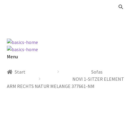
Zur
Zum
Navigation
Inhalt
springen
springen
Menu
Alle Produkte
Start
Sofas
NOVI 1-SITZER ELEMENT
Kataloge Landhaus
ARM RECHTS NATUR MELANGE 377661-NM
Kataloge Massivholz
Kataloge Trends
Summer Sale