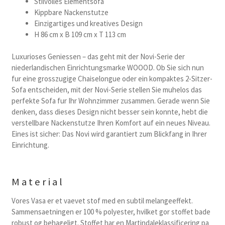
Stilvolles Elementsofa
Kippbare Nackenstutze
Einzigartiges und kreatives Design
H 86 cm x B 109 cm x T 113 cm
Luxurioses Geniessen – das geht mit der Novi-Serie der
niederlandischen Einrichtungsmarke WOOOD. Ob Sie sich nun
fur eine grosszugige Chaiselongue oder ein kompaktes 2-Sitzer-
Sofa entscheiden, mit der Novi-Serie stellen Sie muhelos das
perfekte Sofa fur Ihr Wohnzimmer zusammen. Gerade wenn Sie
denken, dass dieses Design nicht besser sein konnte, hebt die
verstellbare Nackenstutze Ihren Komfort auf ein neues Niveau.
Eines ist sicher: Das Novi wird garantiert zum Blickfang in Ihrer
Einrichtung.
Material
Vores Vasa er et vaevet stof med en subtil melangeeffekt.
Sammensaetningen er 100 % polyester, hvilket gor stoffet bade
robust og behageligt. Stoffet har en Martindaleklassificering pa