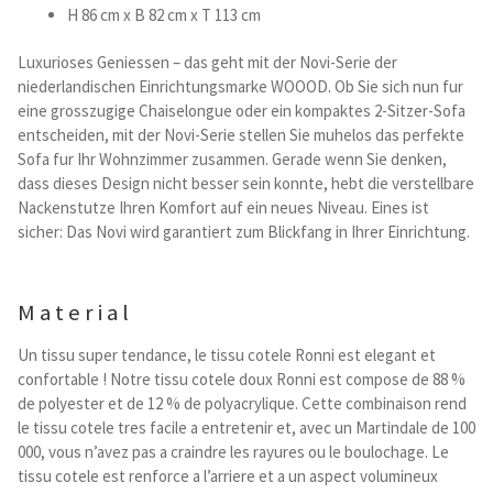
Kataloge Trends
H 86 cm x B 82 cm x T 113 cm
Luxurioses Geniessen – das geht mit der Novi-Serie der
Summer Sale
niederlandischen Einrichtungsmarke WOOOD. Ob Sie sich nun fur
eine grosszugige Chaiselongue oder ein kompaktes 2-Sitzer-Sofa
entscheiden, mit der Novi-Serie stellen Sie muhelos das perfekte
Sofa fur Ihr Wohnzimmer zusammen. Gerade wenn Sie denken,
dass dieses Design nicht besser sein konnte, hebt die verstellbare
Nackenstutze Ihren Komfort auf ein neues Niveau. Eines ist
sicher: Das Novi wird garantiert zum Blickfang in Ihrer Einrichtung.
Material
Un tissu super tendance, le tissu cotele Ronni est elegant et
confortable ! Notre tissu cotele doux Ronni est compose de 88 %
de polyester et de 12 % de polyacrylique. Cette combinaison rend
le tissu cotele tres facile a entretenir et, avec un Martindale de 100
000, vous n’avez pas a craindre les rayures ou le boulochage. Le
tissu cotele est renforce a l’arriere et a un aspect volumineux