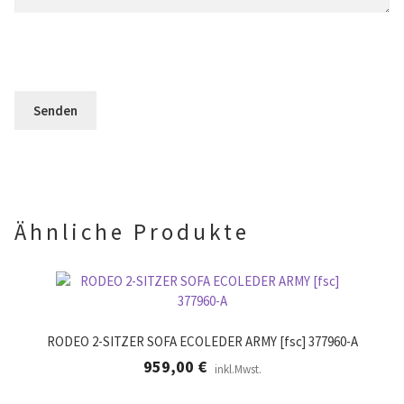
l
s
e
d
e
l
l
s
d
e
F
l
e
e
e
r
l
e
.
d
r
l
.
e
e
r
.
Ähnliche Produkte
RODEO 2-SITZER SOFA ECOLEDER ARMY [fsc] 377960-A
959,00
€
inkl.Mwst.