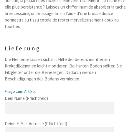
humide, la plupart des taches s’enlevent facilement. La tache est-
elle plus persistante ? Laissez un chiffon humide absorber la tache.
Si necessaire, un brossage final a l’aide d’une brosse douce
permettra au tissu cotele de rester merveilleusement doux au
toucher.
Lieferung
Die Elemente lassen sich mit Hilfe der bereits montierten
Krokodilklemmen leicht montieren. Bei harten Boden sollten Sie
Filzgleiter unter die Beine legen. Dadurch werden
Beschadigungen des Bodens vermieden.
Frage zum Artikel
B
Dein Name (Pflichtfeld)
i
t
t
Deine E-Mail-Adresse (Pflichtfeld)
e
l