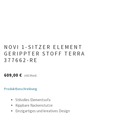
Betten und Bettsofas
Schreibtische & Kids
Outdoor
NOVI 1-SITZER ELEMENT
TV- und Mediamöbel
GERIPPTER STOFF TERRA
377662-RE
Kataloge Landhaus
609,00
€
inkl.Mwst.
Kataloge Massivholz
Produktbeschreibung
Massivholz Schlafen
Stilvolles Elementsofa
Massivholz Wohnen
Kippbare Nackenstutze
Einzigartiges und kreatives Design