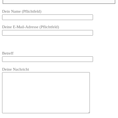
Bitte
Dein Name (Pflichtfeld)
lasse
dieses
Deine E-Mail-Adresse (Pflichtfeld)
Feld
leer.
Bitte
lasse
Bitte
Betreff
dieses
lasse
Feld
dieses
Bitte
leer.
Feld
Deine Nachricht
lasse
leer.
dieses
Feld
leer.