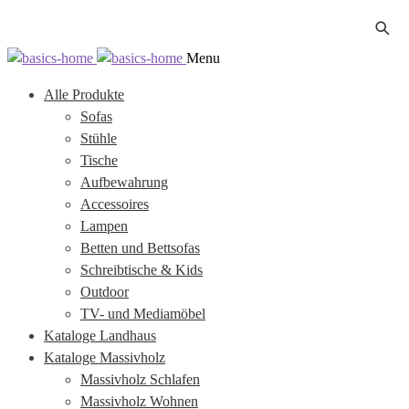
Zur
Zum
Menu
Navigation
Inhalt
Alle Produkte
springen
springen
Sofas
Stühle
Tische
Aufbewahrung
Accessoires
Lampen
Betten und Bettsofas
Schreibtische & Kids
Outdoor
TV- und Mediamöbel
Kataloge Landhaus
Kataloge Massivholz
Massivholz Schlafen
Massivholz Wohnen