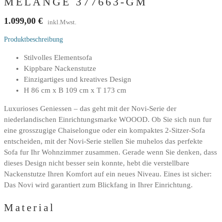
MELANGE 377663-GM
1.099,00
€
inkl.Mwst.
Produktbeschreibung
Stilvolles Elementsofa
Kippbare Nackenstutze
Einzigartiges und kreatives Design
H 86 cm x B 109 cm x T 173 cm
Luxurioses Geniessen – das geht mit der Novi-Serie der
niederlandischen Einrichtungsmarke WOOOD. Ob Sie sich nun fur
eine grosszugige Chaiselongue oder ein kompaktes 2-Sitzer-Sofa
entscheiden, mit der Novi-Serie stellen Sie muhelos das perfekte
Sofa fur Ihr Wohnzimmer zusammen. Gerade wenn Sie denken, dass
dieses Design nicht besser sein konnte, hebt die verstellbare
Nackenstutze Ihren Komfort auf ein neues Niveau. Eines ist sicher:
Das Novi wird garantiert zum Blickfang in Ihrer Einrichtung.
Material