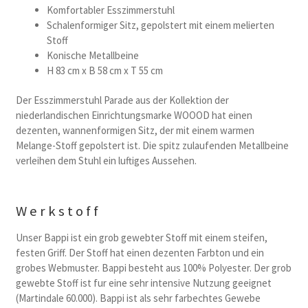
169,00 €
135,00 €.
Komfortabler Esszimmerstuhl
Schalenformiger Sitz, gepolstert mit einem melierten
Stoff
Konische Metallbeine
H 83 cm x B 58 cm x T 55 cm
Der Esszimmerstuhl Parade aus der Kollektion der
niederlandischen Einrichtungsmarke WOOOD hat einen
dezenten, wannenformigen Sitz, der mit einem warmen
Melange-Stoff gepolstert ist. Die spitz zulaufenden Metallbeine
verleihen dem Stuhl ein luftiges Aussehen.
Werkstoff
Unser Bappi ist ein grob gewebter Stoff mit einem steifen,
festen Griff. Der Stoff hat einen dezenten Farbton und ein
grobes Webmuster. Bappi besteht aus 100% Polyester. Der grob
gewebte Stoff ist fur eine sehr intensive Nutzung geeignet
(Martindale 60.000). Bappi ist als sehr farbechtes Gewebe