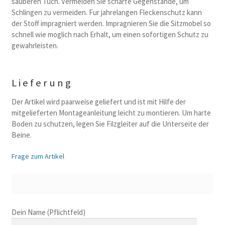
sauberen Tuch. Vermeiden Sie scharfe Gegenstande, um
Schlingen zu vermeiden. Fur jahrelangen Fleckenschutz kann
der Stoff impragniert werden. Impragnieren Sie die Sitzmobel so
schnell wie moglich nach Erhalt, um einen sofortigen Schutz zu
gewahrleisten.
Lieferung
Der Artikel wird paarweise geliefert und ist mit Hilfe der
mitgelieferten Montageanleitung leicht zu montieren. Um harte
Boden zu schutzen, legen Sie Filzgleiter auf die Unterseite der
Beine.
Frage zum Artikel
B
Dein Name (Pflichtfeld)
i