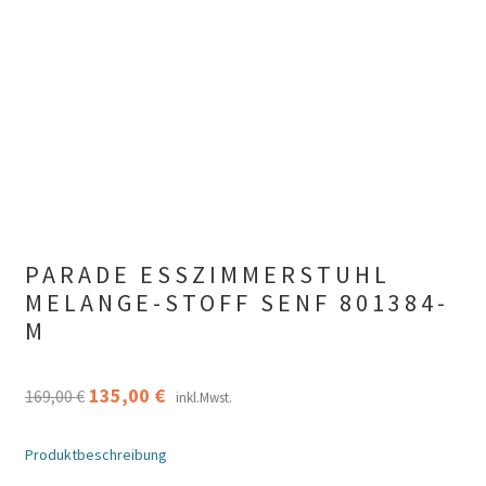
PARADE ESSZIMMERSTUHL
MELANGE-STOFF SENF 801384-
M
Ursprünglicher
Aktueller
135,00
€
169,00
€
inkl.Mwst.
Preis
Preis
Produktbeschreibung
war:
ist: