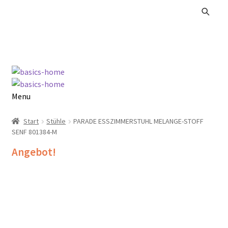
Zur
Zum
Navigation
Inhalt
springen
springen
Menu
Alle Produkte
Start
Stühle
PARADE ESSZIMMERSTUHL MELANGE-STOFF
SENF 801384-M
Kataloge Landhaus
Angebot!
Kataloge Massivholz
Kataloge Trends
Summer Sale